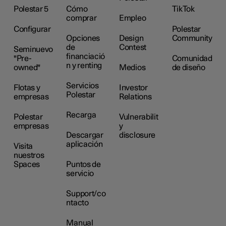
Polestar 5
Cómo
TikTok
comprar
Empleo
Configurar
Polestar
Opciones
Design
Community
de
Contest
Seminuevo
financiació
"Pre-
Comunidad
n y renting
owned"
Medios
de diseño
Servicios
Flotas y
Investor
Polestar
empresas
Relations
Recarga
Polestar
Vulnerabilit
empresas
y
Descargar
disclosure
aplicación
Visita
nuestros
Spaces
Puntos de
servicio
Support/co
ntacto
Manual