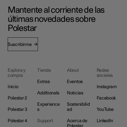
Mantente al corriente de las
últimas novedades sobre
Polestar
Suscribirme
Explora y
Tienda
About
Redes
compra
sociales
Extras
Eventos
Inicio
Instagram
Additionals
Noticias
Polestar 2
Facebook
Experience
Sostenibilid
Polestar 3
s
ad
YouTube
Polestar 4
Support
Acerca de
LinkedIn
Polestar