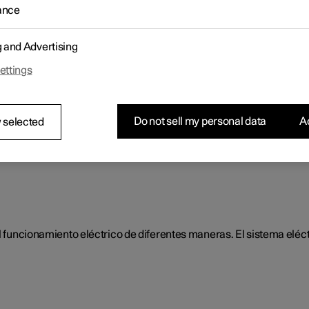
ance
carga.
g and Advertising
ettings
e arranque
s del automóvil puede variar de un dispositivo a otro. Procure no d
Do not sell my personal data
Ac
 selected
la posición de encendido I. De este modo se consume menos corrie
l funcionamiento eléctrico de diferentes maneras. El sistema eléctri