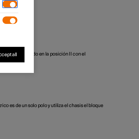
ejar el encendido en la posición II con el
cept all
nte.
co es de un solo polo y utiliza el chasis el bloque