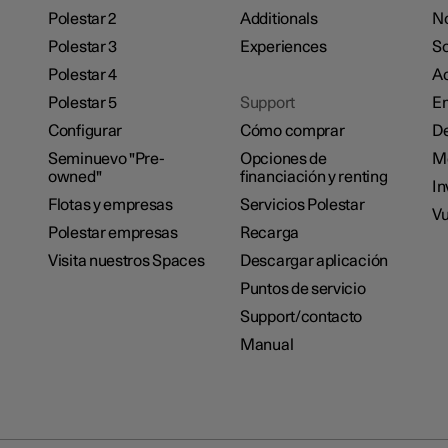
Polestar 2
Additionals
No
Polestar 3
Experiences
So
Polestar 4
Ac
Polestar 5
Support
E
Configurar
Cómo comprar
De
Seminuevo "Pre-
Opciones de
M
owned"
financiación y renting
In
Flotas y empresas
Servicios Polestar
Vu
Polestar empresas
Recarga
Visita nuestros Spaces
Descargar aplicación
Puntos de servicio
Support/contacto
Manual