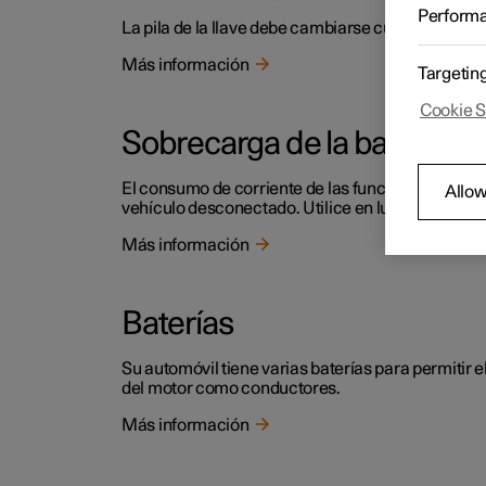
Perform
La pila de la llave debe cambiarse cuando se des
Más información
Targetin
Cookie S
Sobrecarga de la batería d
El consumo de corriente de las funciones eléctrica
Allow
vehículo desconectado. Utilice en lugar de ello 
Más información
Baterías
Su automóvil tiene varias baterías para permitir e
del motor como conductores.
Más información