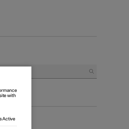
 empresas
omprar
 de financiación
rformance
site with
 Active