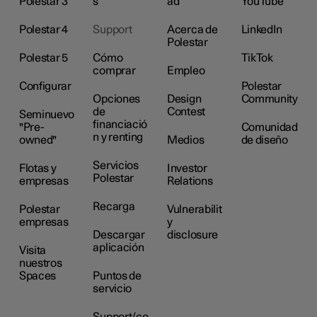
Polestar 3
s
ad
YouTube
Polestar 4
Support
Acerca de
LinkedIn
Polestar
Polestar 5
Cómo
TikTok
comprar
Empleo
Configurar
Polestar
Opciones
Design
Community
de
Contest
Seminuevo
financiació
"Pre-
Comunidad
n y renting
owned"
Medios
de diseño
Servicios
Flotas y
Investor
Polestar
empresas
Relations
Recarga
Polestar
Vulnerabilit
empresas
y
Descargar
disclosure
aplicación
Visita
nuestros
Spaces
Puntos de
servicio