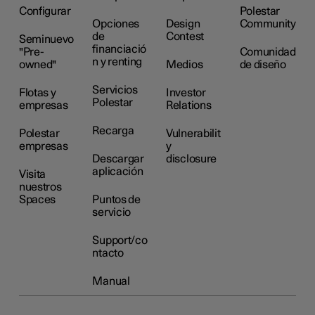
Configurar
Polestar
Opciones
Design
Community
de
Contest
Seminuevo
financiació
"Pre-
Comunidad
n y renting
owned"
Medios
de diseño
Servicios
Flotas y
Investor
Polestar
empresas
Relations
Recarga
Polestar
Vulnerabilit
empresas
y
Descargar
disclosure
aplicación
Visita
nuestros
Spaces
Puntos de
servicio
Support/co
ntacto
Manual