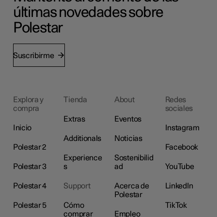
últimas novedades sobre
Polestar
Suscribirme
Explora y
Tienda
About
Redes
compra
sociales
Extras
Eventos
Inicio
Instagram
Additionals
Noticias
Polestar 2
Facebook
Experience
Sostenibilid
Polestar 3
s
ad
YouTube
Polestar 4
Support
Acerca de
LinkedIn
Polestar
Polestar 5
Cómo
TikTok
comprar
Empleo