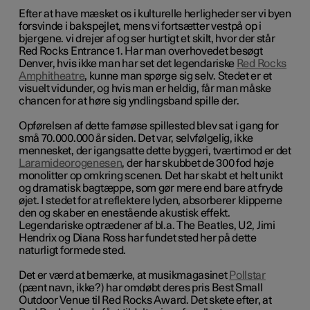
Efter at have mæsket os i kulturelle herligheder ser vi byen
forsvinde i bakspejlet, mens vi fortsætter vestpå op i
bjergene. vi drejer af og ser hurtigt et skilt, hvor der står
Red Rocks Entrance 1
. Har man overhovedet besøgt
Denver, hvis ikke man har set det legendariske
Red Rocks
Amphitheatre
, kunne man spørge sig selv. Stedet er et
visuelt vidunder, og hvis man er heldig, får man måske
chancen for at høre sig yndlingsband spille der.
Opførelsen af dette famøse spillested blev sat i gang for
små 70.000.000 år siden.
Det var, selvfølgelig, ikke
mennesket, der igangsatte dette byggeri, tværtimod er det
Laramideorogenesen
, der har skubbet de 300 fod høje
monolitter op omkring scenen. Det har skabt et helt unikt
og dramatisk bagtæppe, som gør mere end bare at fryde
øjet. I stedet for at reflektere lyden, absorberer klipperne
den og skaber en enestående akustisk effekt.
Legendariske optrædener af bl.a. The Beatles, U2, Jimi
Hendrix og Diana Ross har fundet sted her på dette
naturligt formede sted.
Det er værd at bemærke, at musikmagasinet
Pollstar
(pænt navn, ikke?) har omdøbt deres pris Best Small
Outdoor Venue til Red Rocks Award. Det skete efter, at