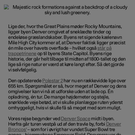
Lige der, hvor the Great Plains møder Rocky Mountains,
ligger byen Denver omgivet af sneklædte tinder og
endeløse græslandskaber. Byens ret sigende kælenavn
Mile High City
kommer af, at Denver faktisk ligger præcist
én mile over havets overflade – hvilket også
står på
trappetrinene
op til byens State Capitol. Byens rige
historie, der går helt tilbage til midten af 1800-tallet og den
lige så rige natur er værd at køre langt efter. Så det gjorde
vi selvfølgelig.
Den opdaterede
Polestar 2
har nu en rækkevidde lige over
655 km. Spørgsmålet er så, hvor meget af Denver og dens
omgivelser kan vi nå at udforske uden at lade op. Én
opladning, én tur.
De mange højdemeter og stejle,
snørklede veje betød, at vi skulle planlægge ruten yderst
omhyggeligt, hvis vi skulle få så meget med som muligt.
Vores rejse begynder ved
Denver Space
midt i byen.
Herfra går turen vestpå ud af den travle by, forbi
Denver
Broncos'
– som for i øvrigt har vundet Super Bowl tre