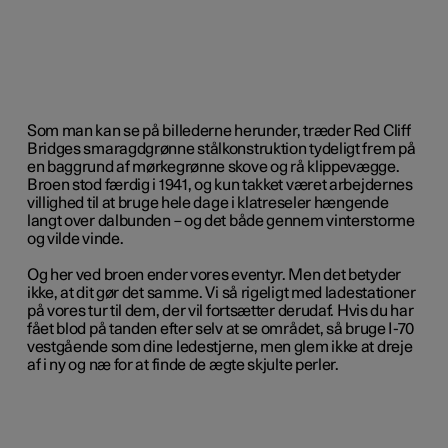
Som man kan se på billederne herunder, træder Red Cliff
Bridges smaragdgrønne stålkonstruktion tydeligt frem på
en baggrund af mørkegrønne skove og rå klippevægge.
Broen stod færdig i 1941, og kun takket været arbejdernes
villighed til at bruge hele dage i klatreseler hængende
langt over dalbunden – og det både gennem vinterstorme
og vilde vinde.
Og her ved broen ender vores eventyr. Men det betyder
ikke, at dit gør det samme. Vi så rigeligt med ladestationer
på vores tur til dem, der vil fortsætter derudaf. Hvis du har
fået blod på tanden efter selv at se området, så bruge I-70
vestgående som dine ledestjerne, men glem ikke at dreje
af i ny og næ for at finde de ægte skjulte perler.