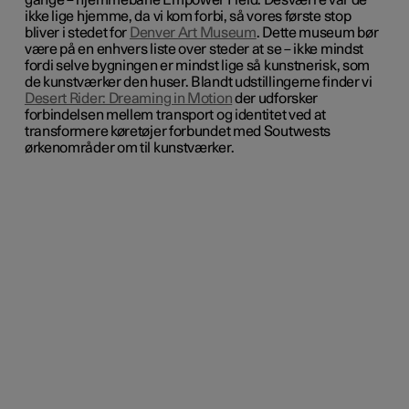
gange – hjemmebane Empower Field. Desværre var de
ikke lige hjemme, da vi kom forbi, så vores første stop
bliver i stedet for
Denver Art Museum
. Dette museum bør
være på en enhvers liste over steder at se – ikke mindst
fordi selve bygningen er mindst lige så kunstnerisk, som
de kunstværker den huser. Blandt udstillingerne finder vi
Desert Rider: Dreaming in Motion
der udforsker
forbindelsen mellem transport og identitet ved at
transformere køretøjer forbundet med Soutwests
ørkenområder om til kunstværker.