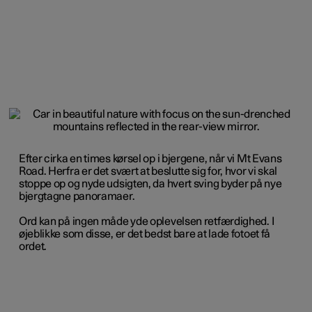
Efter cirka en times kørsel op i bjergene, når vi Mt Evans
Road. Herfra er det svært at beslutte sig for, hvor vi skal
stoppe op og nyde udsigten, da hvert sving byder på nye
bjergtagne panoramaer.
Ord kan på ingen måde yde oplevelsen retfærdighed. I
øjeblikke som disse, er det bedst bare at lade fotoet få
ordet.