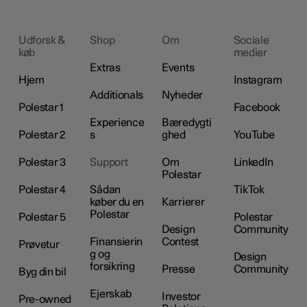
Udforsk &
Shop
Om
Sociale
køb
medier
Extras
Events
Hjem
Instagram
Additionals
Nyheder
Polestar 1
Facebook
Experience
Bæredygti
Polestar 2
s
ghed
YouTube
Polestar 3
Support
Om
LinkedIn
Polestar
Polestar 4
Sådan
TikTok
køber du en
Karrierer
Polestar
Polestar 5
Polestar
Design
Community
Finansierin
Contest
Prøvetur
g og
Design
forsikring
Presse
Community
Byg din bil
Ejerskab
Investor
Pre-owned