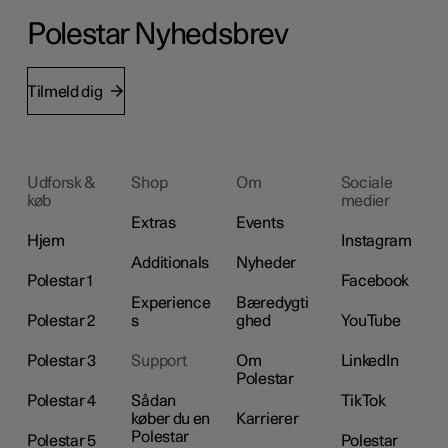
Polestar Nyhedsbrev
Tilmeld dig
Udforsk &
Shop
Om
Sociale
køb
medier
Extras
Events
Hjem
Instagram
Additionals
Nyheder
Polestar 1
Facebook
Experience
Bæredygti
Polestar 2
s
ghed
YouTube
Polestar 3
Support
Om
LinkedIn
Polestar
Polestar 4
Sådan
TikTok
køber du en
Karrierer
Polestar
Polestar 5
Polestar