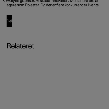
01/03
At flytte grænser. At skabe innovation. Med andre ord at
agere som Polestar. Og der er flere konkurrencer i vente.
Del
Relateret