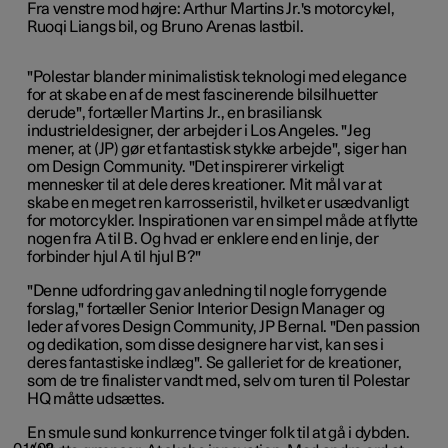
Fra venstre mod højre: Arthur Martins Jr.'s motorcykel,
Ruoqi Liangs bil, og Bruno Arenas lastbil.
"Polestar blander minimalistisk teknologi med elegance
for at skabe en af de mest fascinerende bilsilhuetter
derude", fortæller Martins Jr., en brasiliansk
industrieldesigner, der arbejder i Los Angeles. "Jeg
mener, at (JP) gør et fantastisk stykke arbejde", siger han
om Design Community. "Det inspirerer virkeligt
mennesker til at dele deres kreationer. Mit mål var at
skabe en meget ren karrosseristil, hvilket er usædvanligt
for motorcykler. Inspirationen var en simpel måde at flytte
nogen fra A til B. Og hvad er enklere end en linje, der
forbinder hjul A til hjul B?"
"Denne udfordring gav anledning til nogle forrygende
forslag," fortæller Senior Interior Design Manager og
leder af vores Design Community, JP Bernal. "Den passion
og dedikation, som disse designere har vist, kan ses i
deres fantastiske indlæg". Se galleriet for de kreationer,
som de tre finalister vandt med, selv om turen til Polestar
HQ måtte udsættes.
En smule sund konkurrence tvinger folk til at gå i dybden.