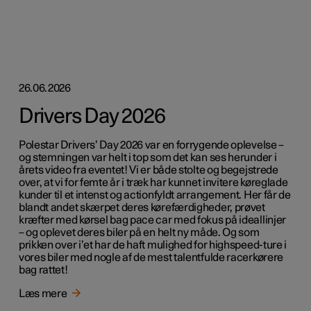
26.06.2026
Drivers Day 2026
Polestar Drivers’ Day 2026 var en forrygende oplevelse –
og stemningen var helt i top som det kan ses herunder i
årets video fra eventet! Vi er både stolte og begejstrede
over, at vi for femte år i træk har kunnet invitere køreglade
kunder til et intenst og actionfyldt arrangement. Her får de
blandt andet skærpet deres kørefærdigheder, prøvet
kræfter med kørsel bag pace car med fokus på ideallinjer
– og oplevet deres biler på en helt ny måde. Og som
prikken over i’et har de haft mulighed for highspeed-ture i
vores biler med nogle af de mest talentfulde racerkørere
bag rattet!
Læs mere