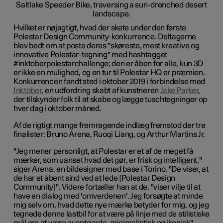
Hvilket er nøjagtigt, hvad der skete under den første
Polestar Design Community-konkurrence. Deltagerne
blev bedt om at poste deres "skøreste, mest kreative og
innovative Polestar-tegning" med hashtagget
#inktoberpolestarchallenge; den er åben for alle, kun 3D
er ikke en mulighed, og en tur til Polestar HQ er præmien.
Konkurrencen fandt sted i oktober 2019 i forbindelse med
Inktober
, en udfordring skabt af kunstneren
Jake Parker
,
der tilskynder folk til at skabe og lægge tuschtegninger op
hver dag i oktober måned.
Af de rigtigt mange fremragende indlæg fremstod der tre
finalister: Bruno Arena, Ruoqi Liang, og Arthur Martins Jr.
"Jeg mener personligt, at Polestar er et af de meget få
mærker, som uanset hvad det gør, er frisk og intelligent,"
siger Arena, en bildesigner med base i Torino. "De viser, at
de har et åbent sind ved at lede [Polestar Design
Community]". Videre fortæller han at de, "viser vilje til at
have en dialog med 'omverdenen'. Jeg forsøgte at minde
mig selv om, hvad dette nye mærke betyder for mig, og jeg
tegnede denne lastbil for at være på linje med de stilistiske