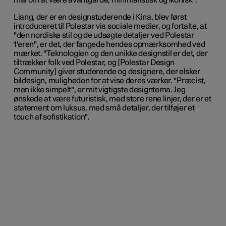
mål om at være avantgarde, minimalistisk og ikonisk".
Liang, der er en designstuderende i Kina, blev først
introduceret til Polestar via sociale medier, og fortalte, at
"den nordiske stil og de udsøgte detaljer ved Polestar
1'eren", er det, der fangede hendes opmærksomhed ved
mærket. "Teknologien og den unikke designstil er det, der
tiltrækker folk ved Polestar, og [Polestar Design
Community] giver studerende og designere, der elsker
bildesign, muligheden for at vise deres værker. "Præcist,
men ikke simpelt", er mit vigtigste designtema. Jeg
ønskede at være futuristisk, med store rene linjer, der er et
statement om luksus, med små detaljer, der tilføjer et
touch af sofistikation".