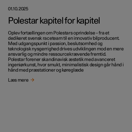
01.10.2025
Polestar kapitel for kapitel
Oplev fortællingen om Polestars oprindelse – fra et
dedikeret svensk raceteam til en innovativ bilproducent.
Med udgangspunkt i passion, beslutsomhed og
teknologisk nysgerrighed drives udviklingen mod en mere
ansvarlig og mindre ressourcekrævende fremtid.
Polestar forener skandinavisk æstetik med avanceret
ingeniørkunst, hvor smukt, minimalistisk design går hånd i
hånd med præstationer og køreglæde
Læs mere