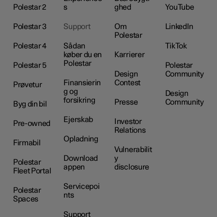
Polestar 2
s
ghed
YouTube
Polestar 3
Support
Om
LinkedIn
Polestar
Polestar 4
Sådan
TikTok
køber du en
Karrierer
Polestar
Polestar 5
Polestar
Design
Community
Finansierin
Contest
Prøvetur
g og
Design
forsikring
Presse
Community
Byg din bil
Ejerskab
Investor
Pre-owned
Relations
Opladning
Firmabil
Vulnerabilit
Download
y
Polestar
appen
disclosure
Fleet Portal
Servicepoi
Polestar
nts
Spaces
Support