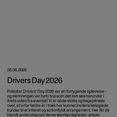
26.06.2026
Drivers Day 2026
Polestar Drivers’ Day 2026 var en forrygende oplevelse –
og stemningen var helt i top som det kan ses herunder i
årets video fra eventet! Vi er både stolte og begejstrede
over, at vi for femte år i træk har kunnet invitere køreglade
kunder til et intenst og actionfyldt arrangement. Her får de
blandt andet skærpet deres kørefærdigheder, prøvet