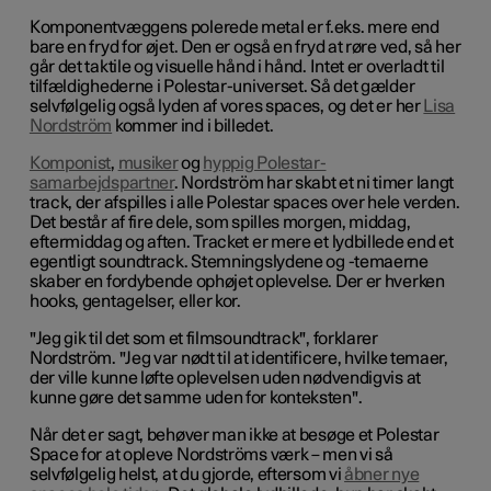
Komponentvæggens polerede metal er f.eks. mere end
bare en fryd for øjet. Den er også en fryd at røre ved, så her
går det taktile og visuelle hånd i hånd. Intet er overladt til
tilfældighederne i Polestar-universet. Så det gælder
selvfølgelig også lyden af vores spaces, og det er her
Lisa
Nordström
kommer ind i billedet.
Komponist
,
musiker
og
hyppig Polestar-
samarbejdspartner
. Nordström har skabt et ni timer langt
track, der afspilles i alle Polestar spaces over hele verden.
Det består af fire dele, som spilles morgen, middag,
eftermiddag og aften. Tracket er mere et lydbillede end et
egentligt soundtrack. Stemningslydene og -temaerne
skaber en fordybende ophøjet oplevelse. Der er hverken
hooks, gentagelser, eller kor.
"Jeg gik til det som et filmsoundtrack", forklarer
Nordström. "Jeg var nødt til at identificere, hvilke temaer,
der ville kunne løfte oplevelsen uden nødvendigvis at
kunne gøre det samme uden for konteksten".
Når det er sagt, behøver man ikke at besøge et Polestar
Space for at opleve Nordströms værk – men vi så
selvfølgelig helst, at du gjorde, eftersom vi
åbner nye