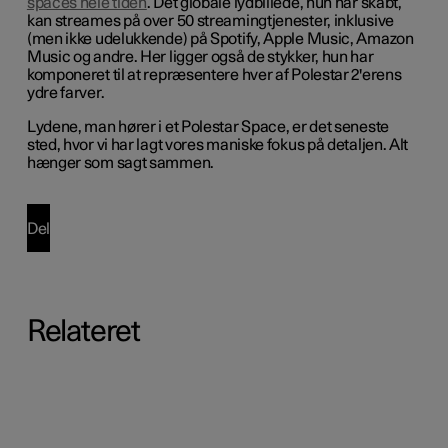
spaces hele tiden
. Det globale lydbillede, hun har skabt,
kan streames på over 50 streamingtjenester, inklusive
(men ikke udelukkende) på Spotify, Apple Music, Amazon
Music og andre. Her ligger også de stykker, hun har
komponeret til at repræsentere hver af Polestar 2'erens
ydre farver.
Lydene, man hører i et Polestar Space, er det seneste
sted, hvor vi har lagt vores maniske fokus på detaljen. Alt
hænger som sagt sammen.
Del
Relateret