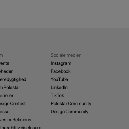
m
Sociale medier
ents
Instagram
yheder
Facebook
æredygtighed
YouTube
 Polestar
LinkedIn
rrierer
TikTok
sign Contest
Polestar Community
resse
Design Community
vestor Relations
lnerability disclosure