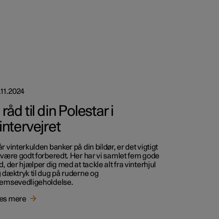
.11.2024
 råd til din Polestar i
intervejret
r vinterkulden banker på din bildør, er det vigtigt
 være godt forberedt. Her har vi samlet fem gode
d, der hjælper dig med at tackle alt fra vinterhjul
 dæktryk til dug på ruderne og
emsevedligeholdelse.
æs mere