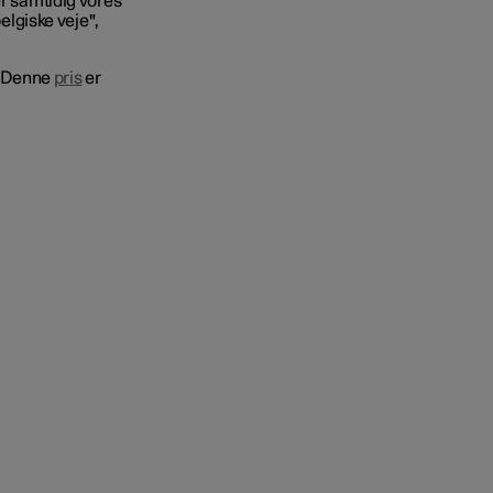
er samtidig vores
belgiske veje",
. Denne
pris
er