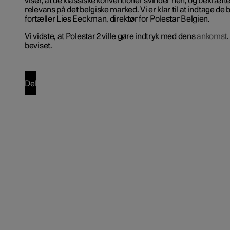
viser, at de klassiske konventioner svinder hen, og bekræft
relevans på det belgiske marked. Vi er klar til at indtage de 
fortæller Lies Eeckman, direktør for Polestar Belgien.
Vi vidste, at Polestar 2 ville gøre indtryk med dens
ankomst
beviset.
Del