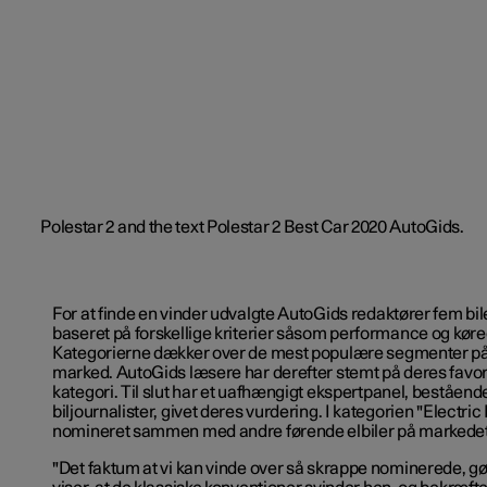
For at finde en vinder udvalgte AutoGids redaktører fem bile
baseret på forskellige kriterier såsom performance og køre
Kategorierne dækker over de mest populære segmenter på 
marked. AutoGids læsere har derefter stemt på deres favorit
kategori. Til slut har et uafhængigt ekspertpanel, beståend
biljournalister, givet deres vurdering. I kategorien "Electric
nomineret sammen med andre førende elbiler på markedet
"Det faktum at vi kan vinde over så skrappe nominerede, gør