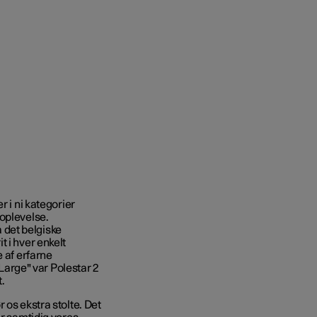
r i ni kategorier
oplevelse.
det belgiske
 i hver enkelt
e af erfarne
 Large" var Polestar 2
.
 os ekstra stolte. Det