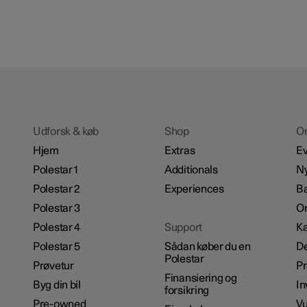
Udforsk & køb
Shop
O
Hjem
Extras
Ev
Polestar 1
Additionals
N
Polestar 2
Experiences
B
Polestar 3
Om
Polestar 4
Support
Ka
Polestar 5
Sådan køber du en
De
Polestar
Prøvetur
P
Finansiering og
Byg din bil
In
forsikring
Pre-owned
Vu