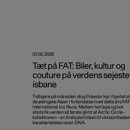
07.02.2025
Tæt på FAT: Biler, kultur og
couture på verdens sejeste
isbane
Tidligere på måneden slog Polestar lejr i hjertet a
de østrigske Alper i forbindelse med dette års FA
International Ice Race. Mellem hot laps og hot
shots fik verden sit første glimt af Arctic Circle-
kollektionen – en firehjulet hilsen til virksomhede
karakteristiske racer-DNA.