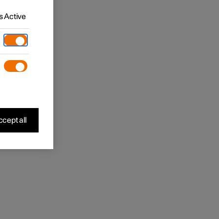
 Active
cept all