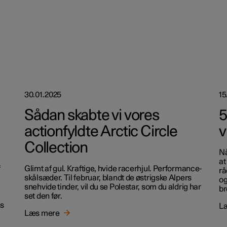
30.01.2025
15
Sådan skabte vi vores
5
actionfyldte Arctic Circle
v
Collection
Nå
at
f
Glimt af gul. Kraftige, hvide racerhjul. Performance-
rå
T
skålsæder. Til februar, blandt de østrigske Alpers
og
snehvide tinder, vil du se Polestar, som du aldrig har
br
set den før.
ns
L
Læs mere