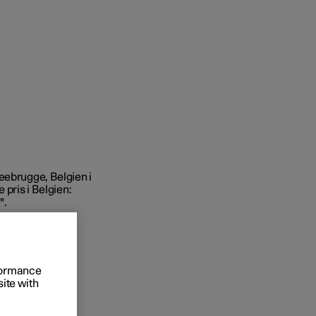
regår købet
eebrugge, Belgien i
 pris i Belgien:
ringsmuligheder
".
rformance
site with