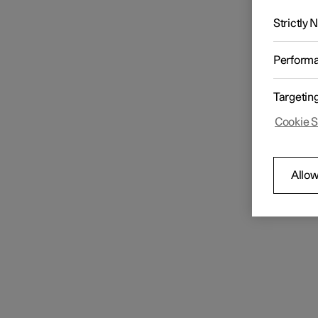
Strictly
Perform
Targetin
Cookie S
Allow