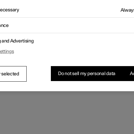
 Necessary
Always
ance
g and Advertising
ettings
Do not sell my personal data
Ac
 selected