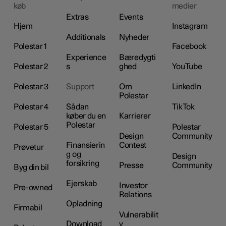
køb
medier
Extras
Events
Hjem
Instagram
Additionals
Nyheder
Polestar 1
Facebook
Experience
Bæredygti
Polestar 2
s
ghed
YouTube
Polestar 3
Support
Om
LinkedIn
Polestar
Polestar 4
Sådan
TikTok
køber du en
Karrierer
Polestar
Polestar 5
Polestar
Design
Community
Finansierin
Contest
Prøvetur
g og
Design
forsikring
Presse
Community
Byg din bil
Ejerskab
Investor
Pre-owned
Relations
Opladning
Firmabil
Vulnerabilit
Download
y