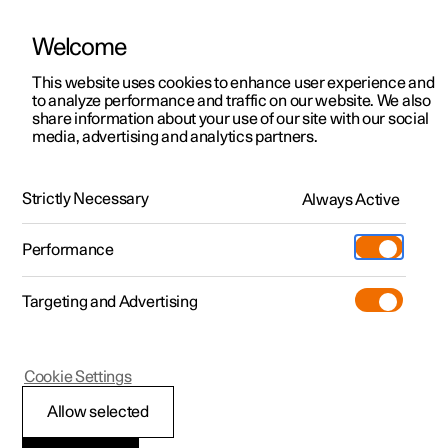
Welcome
Polestar 2
Kampagner til privatkunder
This website uses cookies to enhance user experience and
Håndbog
Videogalleri
Softwareopdateringer
to analyze performance and traffic on our website. We also
Polestar 3
Tilbud til erhvervskunder
share information about your use of our site with our social
media, advertising and analytics partners.
Polestar 4
Nye lagerbiler
Midterdisplay
Polestar 5
Byg din bil
Find os
Strictly Necessary
Always Active
Polestar 2 - 2024
Pre-owned
Servicelokationer
Pre-owned
Performance
Prøvetur
Ejerskab
Shop
Targeting and Advertising
Mere
Udforsk Polestar 2
Udforsk Polestar 4
Extras tilbehør
Opladning
Prøvetur
Udforsk Polestar 3
Prøvetur
Additionals merchandise
Support
(Åbner i et nyt vindue)
Polestar 2
Cookie Settings
Kampagner
Prøvetur
Kampagner
Pre-owned-programmet
Experiences
Om Polestar
Genstarte
Allow selected
Nye lagerbiler
Nye lagerbiler
Nye lagerbiler
Pre-owned Polestar 2
Firmabil
Bæredygtighed
midterdisplayet