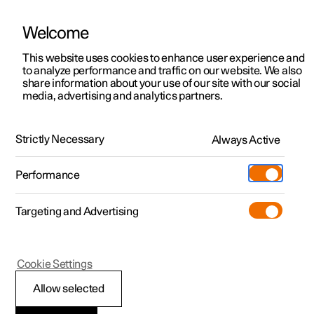
Welcome
Polestar 2
Kampagner til privatkunder
This website uses cookies to enhance user experience and
Håndbog
Videogalleri
Softwareopdateringer
to analyze performance and traffic on our website. We also
Polestar 3
Tilbud til erhvervskunder
share information about your use of our site with our social
media, advertising and analytics partners.
Polestar 4
Nye lagerbiler
Midterdisplay
Polestar 5
Byg din bil
Find os
Strictly Necessary
Always Active
Polestar 2 - 2024
Pre-owned
Servicelokationer
Pre-owned
Performance
Prøvetur
Ejerskab
Shop
Targeting and Advertising
Mere
Udforsk Polestar 2
Udforsk Polestar 4
Extras tilbehør
Opladning
Prøvetur
Udforsk Polestar 3
Prøvetur
Additionals merchandise
Support
(Åbner i et nyt vindue)
Polestar 2
Cookie Settings
Kampagner
Prøvetur
Kampagner
Pre-owned-programmet
Experiences
Om Polestar
Oversigt over
Allow selected
Nye lagerbiler
Nye lagerbiler
Nye lagerbiler
Pre-owned Polestar 2
Firmabil
Bæredygtighed
midterdisplayet