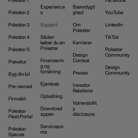
Polestar 1
Facebook
Experience
Bæredygti
Polestar 2
s
ghed
YouTube
Polestar 3
Support
Om
LinkedIn
Polestar
Polestar 4
Sådan
TikTok
køber du en
Karrierer
Polestar
Polestar 5
Polestar
Design
Community
Finansierin
Contest
Prøvetur
g og
Design
forsikring
Presse
Community
Byg din bil
Ejerskab
Investor
Pre-owned
Relations
Opladning
Firmabil
Vulnerabilit
Download
y
Polestar
appen
disclosure
Fleet Portal
Servicepoi
Polestar
nts
Spaces