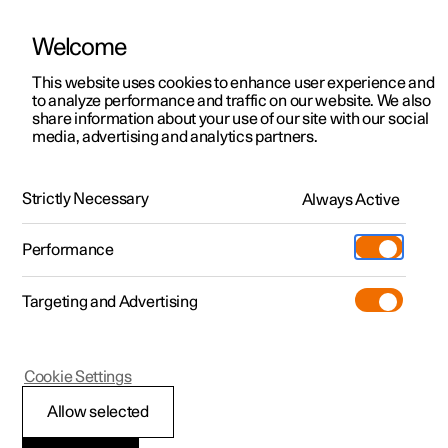
Welcome
Polestar 2
Kampagner til privatkunder
This website uses cookies to enhance user experience and
Håndbog
Videogalleri
Softwareopdateringer
to analyze performance and traffic on our website. We also
Polestar 3
Tilbud til erhvervskunder
share information about your use of our site with our social
media, advertising and analytics partners.
Polestar 4
Nye lagerbiler
Fartpilotfunktioner
Polestar 5
Byg din bil
Find os
Strictly Necessary
Always Active
Polestar 2 - 2024
Pre-owned
Servicelokationer
Pre-owned
Performance
Prøvetur
Ejerskab
Shop
Targeting and Advertising
Mere
Udforsk Polestar 2
Udforsk Polestar 4
Extras tilbehør
Opladning
Overhalingsassistance
Prøvetur
Udforsk Polestar 3
Prøvetur
Additionals merchandise
Support
(Åbner i et nyt vindue)
Cookie Settings
Kampagner
Prøvetur
Kampagner
Pre-owned-programmet
Experiences
Om Polestar
Allow selected
Overhalingsassistance
Nye lagerbiler
Nye lagerbiler
Nye lagerbiler
Pre-owned Polestar 2
Firmabil
Bæredygtighed