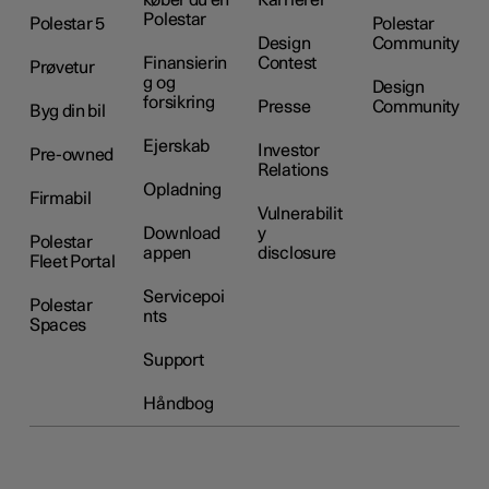
køber du en
Karrierer
Polestar
Polestar 5
Polestar
Design
Community
Finansierin
Contest
Prøvetur
g og
Design
forsikring
Presse
Community
Byg din bil
Ejerskab
Investor
Pre-owned
Relations
Opladning
Firmabil
Vulnerabilit
Download
y
Polestar
appen
disclosure
Fleet Portal
Servicepoi
Polestar
nts
Spaces
Support
Håndbog