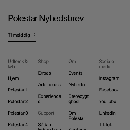
Polestar Nyhedsbrev
Tilmeld dig
Udforsk &
Shop
Om
Sociale
køb
medier
Extras
Events
Hjem
Instagram
Additionals
Nyheder
Polestar 1
Facebook
Experience
Bæredygti
Polestar 2
s
ghed
YouTube
Polestar 3
Support
Om
LinkedIn
Polestar
Polestar 4
Sådan
TikTok