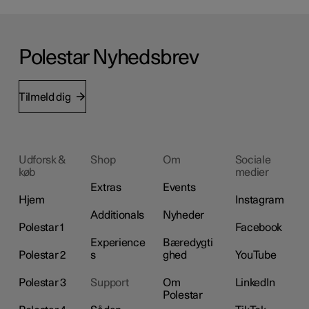
Polestar Nyhedsbrev
Tilmeld dig
Udforsk &
Shop
Om
Sociale
køb
medier
Extras
Events
Hjem
Instagram
Additionals
Nyheder
Polestar 1
Facebook
Experience
Bæredygti
Polestar 2
s
ghed
YouTube
Polestar 3
Support
Om
LinkedIn
Polestar