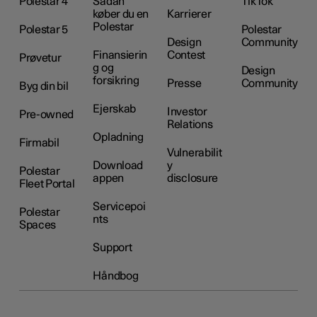
Polestar 4
Sådan
TikTok
køber du en
Karrierer
Polestar
Polestar 5
Polestar
Design
Community
Finansierin
Contest
Prøvetur
g og
Design
forsikring
Presse
Community
Byg din bil
Ejerskab
Investor
Pre-owned
Relations
Opladning
Firmabil
Vulnerabilit
Download
y
Polestar
appen
disclosure
Fleet Portal
Servicepoi
Polestar
nts
Spaces
Support
Håndbog