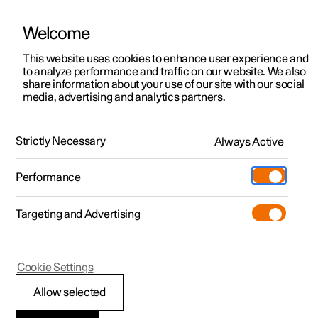
Welcome
Polestar 2
Kampagner til privatkunder
This website uses cookies to enhance user experience and
Håndbog
Videogalleri
Softwareopdateringer
to analyze performance and traffic on our website. We also
Polestar 3
Tilbud til erhvervskunder
share information about your use of our site with our social
media, advertising and analytics partners.
Polestar 4
Nye lagerbiler
Sikkerhed
Polestar 5
Byg din bil
Find os
Strictly Necessary
Always Active
Polestar 2 - 2023
Pre-owned
Servicelokationer
Pre-owned
Performance
Prøvetur
Ejerskab
Shop
Targeting and Advertising
Mere
Udforsk Polestar 2
Udforsk Polestar 4
Extras tilbehør
Opladning
Airbags
Prøvetur
Udforsk Polestar 3
Prøvetur
Additionals merchandise
Support
(Åbner i et nyt vindue)
Cookie Settings
Kampagner
Prøvetur
Kampagner
Pre-owned-programmet
Experiences
Om Polestar
Allow selected
Airbags
Nye lagerbiler
Nye lagerbiler
Nye lagerbiler
Pre-owned Polestar 2
Firmabil
Bæredygtighed