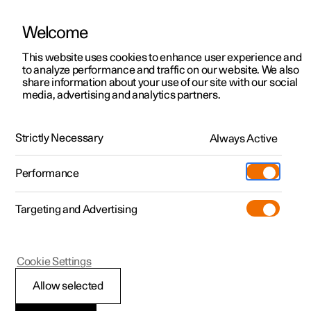
Welcome
Polestar 2
Kampagner til privatkunder
This website uses cookies to enhance user experience and
Håndbog
Videogalleri
Softwareopdateringer
to analyze performance and traffic on our website. We also
Polestar 3
Tilbud til erhvervskunder
share information about your use of our site with our social
media, advertising and analytics partners.
Polestar 4
Nye lagerbiler
Vedligeholdelse og service
Polestar 5
Byg din bil
Find os
Strictly Necessary
Always Active
Polestar 2 - 2023
Pre-owned
Servicelokationer
Pre-owned
Performance
Prøvetur
Ejerskab
Shop
Targeting and Advertising
Mere
Udforsk Polestar 2
Udforsk Polestar 4
Extras tilbehør
Opladning
Bilstatus
Prøvetur
Udforsk Polestar 3
Prøvetur
Additionals merchandise
Support
(Åbner i et nyt vindue)
Cookie Settings
Kampagner
Prøvetur
Kampagner
Pre-owned-programmet
Experiences
Om Polestar
Allow selected
Bestille service og reparation
Nye lagerbiler
Nye lagerbiler
Nye lagerbiler
Pre-owned Polestar 2
Firmabil
Bæredygtighed