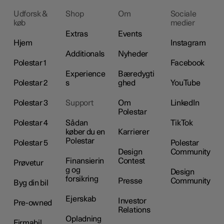
Udforsk &
Shop
Om
Sociale
køb
medier
Extras
Events
Hjem
Instagram
Additionals
Nyheder
Polestar 1
Facebook
Experience
Bæredygti
Polestar 2
s
ghed
YouTube
Polestar 3
Support
Om
LinkedIn
Polestar
Polestar 4
Sådan
TikTok
køber du en
Karrierer
Polestar
Polestar 5
Polestar
Design
Community
Finansierin
Contest
Prøvetur
g og
Design
forsikring
Presse
Community
Byg din bil
Ejerskab
Investor
Pre-owned
Relations
Opladning
Firmabil