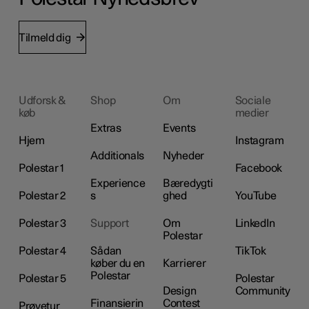
Tilmeld dig
Udforsk &
Shop
Om
Sociale
køb
medier
Extras
Events
Hjem
Instagram
Additionals
Nyheder
Polestar 1
Facebook
Experience
Bæredygti
Polestar 2
s
ghed
YouTube
Polestar 3
Support
Om
LinkedIn
Polestar
Polestar 4
Sådan
TikTok
køber du en
Karrierer
Polestar
Polestar 5
Polestar
Design
Community
Finansierin
Contest
Prøvetur