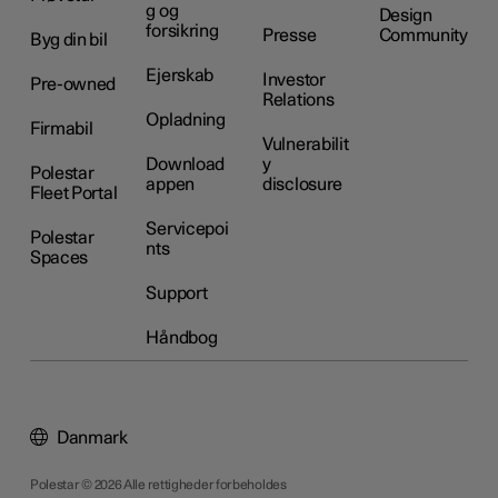
g og
Design
forsikring
Presse
Community
Byg din bil
Ejerskab
Investor
Pre-owned
Relations
Opladning
Firmabil
Vulnerabilit
Download
y
Polestar
appen
disclosure
Fleet Portal
Servicepoi
Polestar
nts
Spaces
Support
Håndbog
Danmark
Polestar © 2026 Alle rettigheder forbeholdes