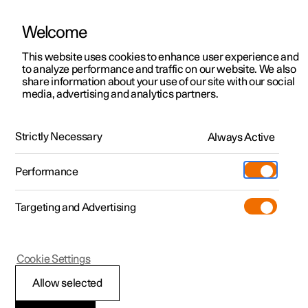
Welcome
Polestar 2
Kampagner til privatkunder
This website uses cookies to enhance user experience and
Håndbog
Videogalleri
Softwareopdateringer
to analyze performance and traffic on our website. We also
Polestar 3
Tilbud til erhvervskunder
share information about your use of our site with our social
media, advertising and analytics partners.
Polestar 4
Nye lagerbiler
Hjul og dæk
Polestar 5
Byg din bil
Find os
Strictly Necessary
Always Active
Polestar 2 - 2023
Pre-owned
Servicelokationer
Pre-owned
Performance
Prøvetur
Ejerskab
Shop
Targeting and Advertising
Mere
Udforsk Polestar 2
Udforsk Polestar 4
Extras tilbehør
Opladning
Skift af hjul
Prøvetur
Udforsk Polestar 3
Prøvetur
Additionals merchandise
Support
(Åbner i et nyt vindue)
Cookie Settings
Kampagner
Prøvetur
Kampagner
Pre-owned-programmet
Experiences
Om Polestar
Allow selected
Skifte hjul
Nye lagerbiler
Nye lagerbiler
Nye lagerbiler
Pre-owned Polestar 2
Firmabil
Bæredygtighed