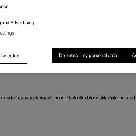
ance
get afkøler/opvarmer og affugter luften i kabinen.
g and Advertising
ettings
å kun udføres af et autoriseret værksted.
Do not sell my personal data
Ac
 selected
med at regulere klimaet i bilen. Dæk eller bloker ikke følerne med 