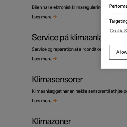
Perform
Bilen har elektronisk klimaregulering. Klimaanlæg
Læs mere
Targetin
Cookie S
Service på klimaanlæg
Service og reparation af aircondition-anlægget m
Allow
Læs mere
Klimasensorer
Klimaanlægget har en række sensorer til at hjælpe 
Læs mere
Klimazoner