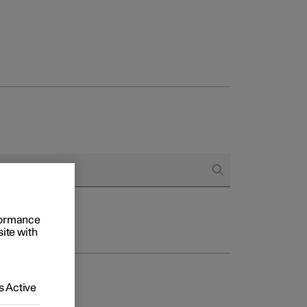
regår købet
ringsmuligheder
rformance
site with
 Active