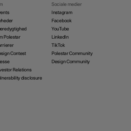
m
Sociale medier
ents
Instagram
yheder
Facebook
æredygtighed
YouTube
 Polestar
LinkedIn
rrierer
TikTok
sign Contest
Polestar Community
resse
Design Community
vestor Relations
lnerability disclosure