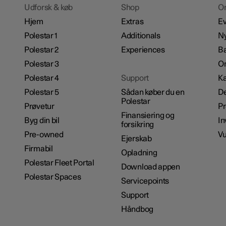
Udforsk & køb
Shop
O
Hjem
Extras
Ev
Polestar 1
Additionals
N
Polestar 2
Experiences
B
Polestar 3
Om
Polestar 4
Support
Ka
Polestar 5
Sådan køber du en
De
Polestar
Prøvetur
P
Finansiering og
Byg din bil
In
forsikring
Pre-owned
Vu
Ejerskab
Firmabil
Opladning
Polestar Fleet Portal
Download appen
Polestar Spaces
Servicepoints
Support
Håndbog