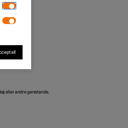
cept all
tøj eller andre genstande.