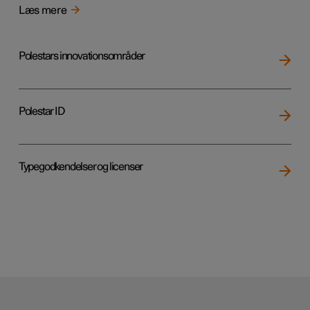
Læs mere
Polestars innovationsområder
Polestar ID
Typegodkendelser og licenser