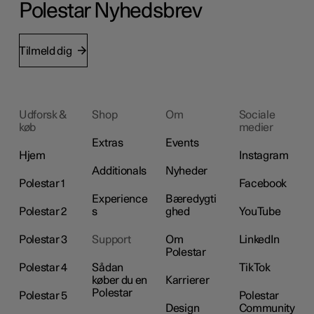
Polestar Nyhedsbrev
Tilmeld dig
Udforsk &
Shop
Om
Sociale
køb
medier
Extras
Events
Hjem
Instagram
Additionals
Nyheder
Polestar 1
Facebook
Experience
Bæredygti
Polestar 2
s
ghed
YouTube
Polestar 3
Support
Om
LinkedIn
Polestar
Polestar 4
Sådan
TikTok
køber du en
Karrierer
Polestar
Polestar 5
Polestar
Design
Community