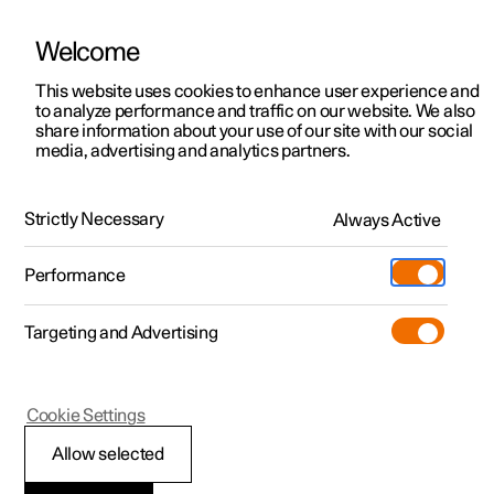
Welcome
Polestar 2
Kampagner til privatkunder
This website uses cookies to enhance user experience and
Håndbog
Videogalleri
Softwareopdateringer
to analyze performance and traffic on our website. We also
Polestar 3
Tilbud til erhvervskunder
share information about your use of our site with our social
media, advertising and analytics partners.
Polestar 4
Nye lagerbiler
Håndbog
Polestar 5
Byg din bil
Find os
Strictly Necessary
Always Active
Polestar 2 - 2021
Pre-owned
Servicelokationer
Pre-owned
Performance
Prøvetur
Ejerskab
Shop
Targeting and Advertising
Mere
Udforsk Polestar 2
Udforsk Polestar 4
Extras tilbehør
Opladning
Din Polestar
Prøvetur
Udforsk Polestar 3
Prøvetur
Additionals merchandise
Support
(Åbner i et nyt vindue)
Cookie Settings
Kampagner
Prøvetur
Kampagner
Pre-owned-programmet
Experiences
Om Polestar
Allow selected
Displays og knapper ved
Nye lagerbiler
Nye lagerbiler
Nye lagerbiler
Pre-owned Polestar 2
Firmabil
Bæredygtighed