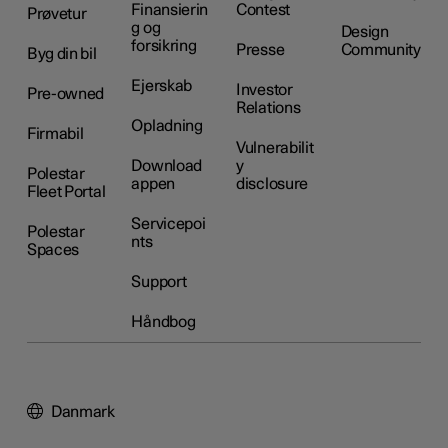
Finansierin
Contest
Prøvetur
g og
Design
forsikring
Presse
Community
Byg din bil
Ejerskab
Investor
Pre-owned
Relations
Opladning
Firmabil
Vulnerabilit
Download
y
Polestar
appen
disclosure
Fleet Portal
Servicepoi
Polestar
nts
Spaces
Support
Håndbog
Danmark