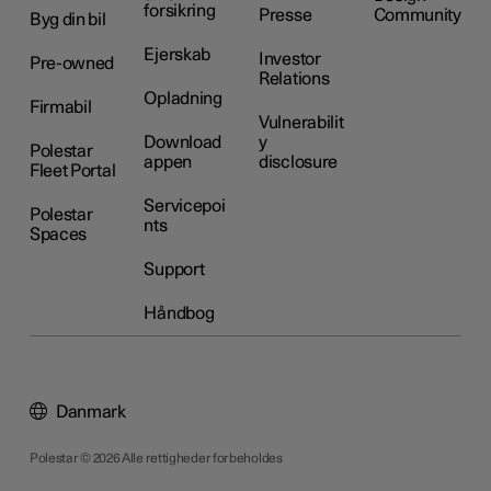
forsikring
Presse
Community
Byg din bil
Ejerskab
Investor
Pre-owned
Relations
Opladning
Firmabil
Vulnerabilit
Download
y
Polestar
appen
disclosure
Fleet Portal
Servicepoi
Polestar
nts
Spaces
Support
Håndbog
Danmark
Polestar © 2026 Alle rettigheder forbeholdes