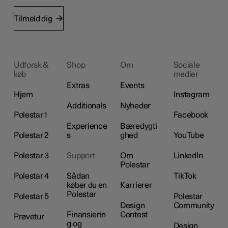
Tilmeld dig
Udforsk &
Shop
Om
Sociale
køb
medier
Extras
Events
Hjem
Instagram
Additionals
Nyheder
Polestar 1
Facebook
Experience
Bæredygti
Polestar 2
s
ghed
YouTube
Polestar 3
Support
Om
LinkedIn
Polestar
Polestar 4
Sådan
TikTok
køber du en
Karrierer
Polestar
Polestar 5
Polestar
Design
Community
Finansierin
Contest
Prøvetur
g og
Design