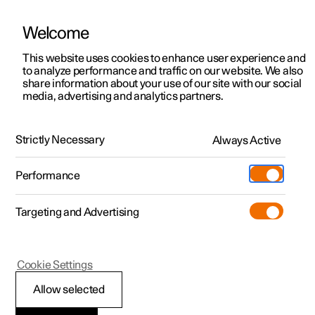
Welcome
Polestar 2
Kampagner til privatkunder
This website uses cookies to enhance user experience and
Håndbog
Videogalleri
Softwareopdateringer
to analyze performance and traffic on our website. We also
Polestar 3
Tilbud til erhvervskunder
share information about your use of our site with our social
media, advertising and analytics partners.
Polestar 4
Nye lagerbiler
Hjul og dæk
Polestar 5
Byg din bil
Find os
Strictly Necessary
Always Active
Polestar 2 - 2021
Pre-owned
Servicelokationer
Pre-owned
Performance
Prøvetur
Ejerskab
Shop
Targeting and Advertising
Mere
Udforsk Polestar 2
Udforsk Polestar 4
Extras tilbehør
Opladning
Skift af hjul
Prøvetur
Udforsk Polestar 3
Prøvetur
Additionals merchandise
Support
(Åbner i et nyt vindue)
Cookie Settings
Kampagner
Prøvetur
Kampagner
Pre-owned-programmet
Experiences
Om Polestar
Allow selected
Skifte hjul
Nye lagerbiler
Nye lagerbiler
Nye lagerbiler
Pre-owned Polestar 2
Firmabil
Bæredygtighed