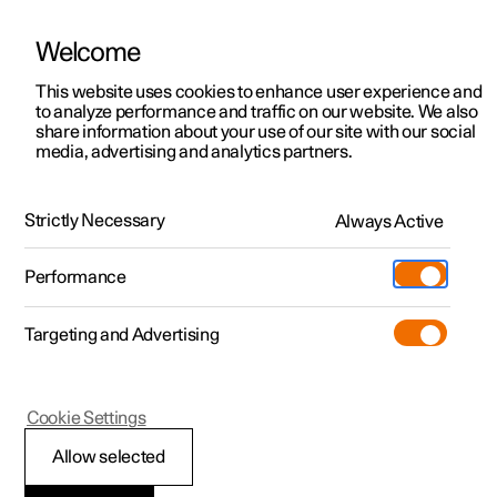
Welcome
Polestar 2
Kampagner til privatkunder
This website uses cookies to enhance user experience and
Håndbog
Videogalleri
Softwareopdateringer
to analyze performance and traffic on our website. We also
Polestar 3
Tilbud til erhvervskunder
share information about your use of our site with our social
media, advertising and analytics partners.
Polestar 4
Nye lagerbiler
Nøgle, lås og alarm
Polestar 5
Byg din bil
Find os
Strictly Necessary
Always Active
Polestar 2 - 2021
Pre-owned
Servicelokationer
Pre-owned
Performance
Prøvetur
Ejerskab
Shop
Targeting and Advertising
Mere
Udforsk Polestar 2
Udforsk Polestar 4
Extras tilbehør
Opladning
Nøgle
Prøvetur
Udforsk Polestar 3
Prøvetur
Additionals merchandise
Support
(Åbner i et nyt vindue)
Cookie Settings
Kampagner
Prøvetur
Kampagner
Pre-owned-programmet
Experiences
Om Polestar
Allow selected
Koble nøgle til brugerprofil
Nye lagerbiler
Nye lagerbiler
Nye lagerbiler
Pre-owned Polestar 2
Firmabil
Bæredygtighed