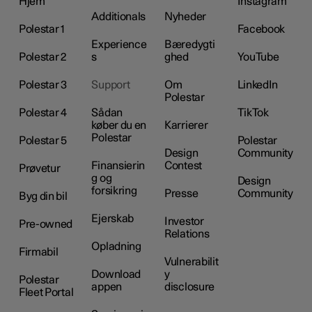
Hjem
Instagram
Additionals
Nyheder
Polestar 1
Facebook
Experience
Bæredygti
Polestar 2
s
ghed
YouTube
Polestar 3
Support
Om
LinkedIn
Polestar
Polestar 4
Sådan
TikTok
køber du en
Karrierer
Polestar
Polestar 5
Polestar
Design
Community
Finansierin
Contest
Prøvetur
g og
Design
forsikring
Presse
Community
Byg din bil
Ejerskab
Investor
Pre-owned
Relations
Opladning
Firmabil
Vulnerabilit
Download
y
Polestar
appen
disclosure
Fleet Portal