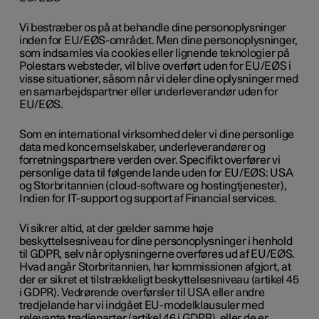
Vi bestræber os på at behandle dine personoplysninger
inden for EU/EØS-området. Men dine personoplysninger,
som indsamles via cookies eller lignende teknologier på
Polestars websteder, vil blive overført uden for EU/EØS i
visse situationer, såsom når vi deler dine oplysninger med
en samarbejdspartner eller underleverandør uden for
EU/EØS.
Som en international virksomhed deler vi dine personlige
data med koncernselskaber, underleverandører og
forretningspartnere verden over. Specifikt overfører vi
personlige data til følgende lande uden for EU/EØS: USA
og Storbritannien (cloud-software og hostingtjenester),
Indien for IT-support og support af Financial services.
Vi sikrer altid, at der gælder samme høje
beskyttelsesniveau for dine personoplysninger i henhold
til GDPR, selv når oplysningerne overføres ud af EU/EØS.
Hvad angår Storbritannien, har kommissionen afgjort, at
der er sikret et tilstrækkeligt beskyttelsesniveau (artikel 45
i GDPR). Vedrørende overførsler til USA eller andre
tredjelande har vi indgået EU-modelklausuler med
relevante tredjeparter (artikel 46 i GDPR), eller de er