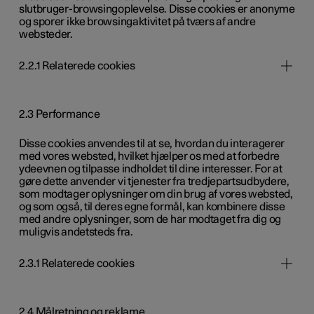
slutbruger-browsingoplevelse. Disse cookies er anonyme
og sporer ikke browsingaktivitet på tværs af andre
websteder.
2.2.1 Relaterede cookies
2.3 Performance
Disse cookies anvendes til at se, hvordan du interagerer
med vores websted, hvilket hjælper os med at forbedre
ydeevnen og tilpasse indholdet til dine interesser. For at
gøre dette anvender vi tjenester fra tredjepartsudbydere,
som modtager oplysninger om din brug af vores websted,
og som også, til deres egne formål, kan kombinere disse
med andre oplysninger, som de har modtaget fra dig og
muligvis andetsteds fra.
2.3.1 Relaterede cookies
2.4 Målretning og reklame