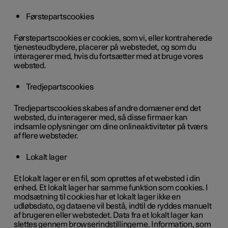
Førstepartscookies
Førstepartscookies er cookies, som vi, eller kontraherede
tjenesteudbydere, placerer på webstedet, og som du
interagerer med, hvis du fortsætter med at bruge vores
websted.
Tredjepartscookies
Tredjepartscookies skabes af andre domæner end det
websted, du interagerer med, så disse firmaer kan
indsamle oplysninger om dine onlineaktiviteter på tværs
af flere websteder.
Lokalt lager
Et lokalt lager er en fil, som oprettes af et websted i din
enhed. Et lokalt lager har samme funktion som cookies. I
modsætning til cookies har et lokalt lager ikke en
udløbsdato, og dataene vil bestå, indtil de ryddes manuelt
af brugeren eller webstedet. Data fra et lokalt lager kan
slettes gennem browserindstillingerne. Information, som