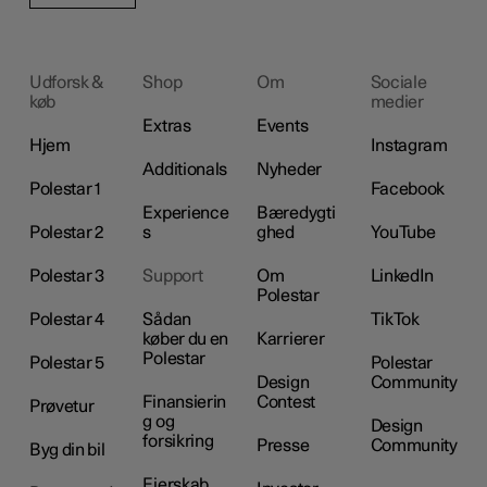
Udforsk &
Shop
Om
Sociale
køb
medier
Extras
Events
Hjem
Instagram
Additionals
Nyheder
Polestar 1
Facebook
Experience
Bæredygti
Polestar 2
s
ghed
YouTube
Polestar 3
Support
Om
LinkedIn
Polestar
Polestar 4
Sådan
TikTok
køber du en
Karrierer
Polestar
Polestar 5
Polestar
Design
Community
Finansierin
Contest
Prøvetur
g og
Design
forsikring
Presse
Community
Byg din bil
Ejerskab