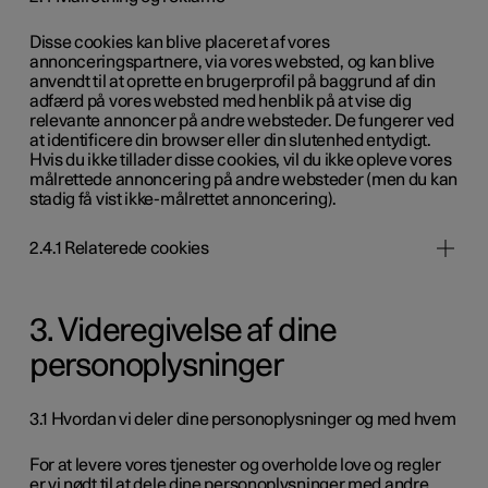
Disse cookies kan blive placeret af vores
annonceringspartnere, via vores websted, og kan blive
anvendt til at oprette en brugerprofil på baggrund af din
adfærd på vores websted med henblik på at vise dig
relevante annoncer på andre websteder. De fungerer ved
at identificere din browser eller din slutenhed entydigt.
Hvis du ikke tillader disse cookies, vil du ikke opleve vores
målrettede annoncering på andre websteder (men du kan
stadig få vist ikke-målrettet annoncering).
2.4.1 Relaterede cookies
3. Videregivelse af dine
personoplysninger
3.1 Hvordan vi deler dine personoplysninger og med hvem
For at levere vores tjenester og overholde love og regler
er vi nødt til at dele dine personoplysninger med andre,