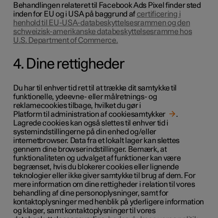
Behandlingen relateret til Facebook Ads Pixel finder sted
inden for EU og i USA på baggrund af
certificering i
henhold til EU-USA-databeskyttelsesrammen og den
schweizisk-amerikanske databeskyttelsesramme hos
U.S. Department of Commerce.
4. Dine rettigheder
Du har til enhver tid ret til at trække dit samtykke til
funktionelle, ydeevne- eller målretnings- og
reklamecookies tilbage, hvilket du gør i
Platform til administration af cookiesamtykker
.
Lagrede cookies kan også slettes til enhver tid i
systemindstillingerne på din enhed og/eller
internetbrowser. Data fra et lokalt lager kan slettes
gennem dine browserindstillinger. Bemærk, at
funktionaliteten og udvalget af funktioner kan være
begrænset, hvis du blokerer cookies eller lignende
teknologier eller ikke giver samtykke til brug af dem. For
mere information om dine rettigheder i relation til vores
behandling af dine personoplysninger, samt for
kontaktoplysninger med henblik på yderligere information
og klager, samt kontaktoplysninger til vores