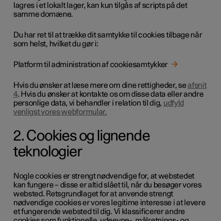
lagres i et lokalt lager, kan kun tilgås af scripts på det
samme domæne.
Du har ret til at trække dit samtykke til cookies tilbage når
som helst, hvilket du gør i:
Platform til administration af cookiesamtykker
Hvis du ønsker at læse mere om dine rettigheder, se
afsnit
4
. Hvis du ønsker at kontakte os om disse data eller andre
personlige data, vi behandler i relation til dig,
udfyld
venligst vores webformular.
2. Cookies og lignende
teknologier
Nogle cookies er strengt nødvendige for, at webstedet
kan fungere – disse er altid slået til, når du besøger vores
websted. Retsgrundlaget for at anvende strengt
nødvendige cookies er vores legitime interesse i at levere
et fungerende websted til dig. Vi klassificerer andre
cookies som funktionelle, ydeevne-, målretnings- og