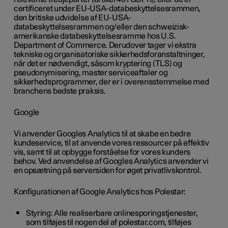
certificeret under EU-USA-databeskyttelsesrammen,
den britiske udvidelse af EU-USA-
databeskyttelsesrammen og/eller den schweizisk-
amerikanske databeskyttelsesramme hos U.S.
Department of Commerce. Derudover tager vi ekstra
tekniske og organisatoriske sikkerhedsforanstaltninger,
når det er nødvendigt, såsom kryptering (TLS) og
pseudonymisering, master serviceaftaler og
sikkerhedsprogrammer, der er i overensstemmelse med
branchens bedste praksis.
Google
Vi anvender Googles Analytics til at skabe en bedre
kundeservice, til at anvende vores ressourcer på effektiv
vis, samt til at opbygge forståelse for vores kunders
behov. Ved anvendelse af Googles Analytics anvender vi
en opsætning på serversiden for øget privatlivskontrol.
Konfigurationen af Google Analytics hos Polestar:
Styring: Alle realiserbare onlinesporingstjenester,
som tilføjes til nogen del af polestar.com, tilføjes