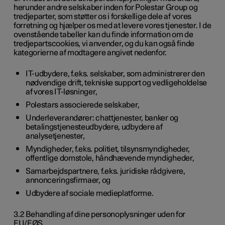
herunder andre selskaber inden for Polestar Group og
tredjeparter, som støtter os i forskellige dele af vores
forretning og hjælper os med at levere vores tjenester. I de
ovenstående tabeller kan du finde information om de
tredjepartscookies, vi anvender, og du kan også finde
kategorierne af modtagere angivet nedenfor.
IT-udbydere, f.eks. selskaber, som administrerer den
nødvendige drift, tekniske support og vedligeholdelse
af vores IT-løsninger,
Polestars associerede selskaber,
Underleverandører: chattjenester, banker og
betalingstjenesteudbydere, udbydere af
analysetjenester,
Myndigheder, f.eks. politiet, tilsynsmyndigheder,
offentlige domstole, håndhævende myndigheder,
Samarbejdspartnere, f.eks. juridiske rådgivere,
annonceringsfirmaer, og
Udbydere af sociale medieplatforme.
3.2 Behandling af dine personoplysninger uden for
EU/EØS