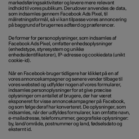
markedsføringsaktiviteter og levere mere relevant
indhold til vores publikum. Derudover anvendes de data,
som indsamles gennem Facebook Ads Pixel, til
målretningsformål, så vi kan tilpasse vores annoncering
på baggrund af brugernes adfærd og præferencer.
De former for personoplysninger, som indsamles af
Facebook Ads Pixel, omfatter enhedsoplysninger
(enhedstype, styresystem og unikke
enhedsidentifikatorer), IP-adresse og cookiedata (unikt
cookie-id).
Når en Facebook-bruger tidligere har klikket på en af
vores annoncekampagner og senere vender tilbage til
vores websted og udfylder nogen af vores formularer,
indsamles personoplysninger for at give præcise
oplysninger om antallet af brugere, der har været
eksponeret for visse annoncekampagner på Facebook,
og som følge deraf har konverteret. De oplysninger, som
indsamles, når der udfyldes formularer, kan omfatte navn,
e-mailadresse, telefonnummer, geografiske oplysninger:
by, land/område, postnummer og land, fødselsdato og
eksternt id.