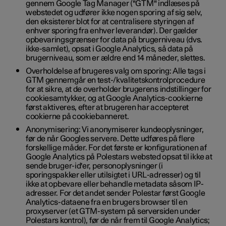
gennem Google Tag Manager ("GTM" indlæses på
webstedet og udfører ikke nogen sporing af sig selv,
den eksisterer blot for at centralisere styringen af
enhver sporing fra enhver leverandør). Der gælder
opbevaringsgrænser for data på brugerniveau (dvs.
ikke-samlet), opsat i Google Analytics, så data på
brugerniveau, som er ældre end 14 måneder, slettes.
Overholdelse af brugeres valg om sporing: Alle tags i
GTM gennemgår en test-/kvalitetskontrolprocedure
for at sikre, at de overholder brugerens indstillinger for
cookiesamtykker, og at Google Analytics-cookierne
først aktiveres, efter at brugeren har accepteret
cookierne på cookiebanneret.
Anonymisering: Vi anonymiserer kundeoplysninger,
før de når Googles servere. Dette udføres på flere
forskellige måder. For det første er konfigurationen af
Google Analytics på Polestars websted opsat til ikke at
sende bruger-id'er, personoplysninger (i
sporingspakker eller utilsigtet i URL-adresser) og til
ikke at opbevare eller behandle metadata såsom IP-
adresser. For det andet sender Polestar først Google
Analytics-dataene fra en brugers browser til en
proxyserver (et GTM-system på serversiden under
Polestars kontrol), før de når frem til Google Analytics;