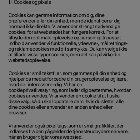
1.1 Cookies og pixels
Cookies kan gemme information om dig, dine
præferencer eller din enhed, men de identificerer dig
normalt ikke direkte. Vi anvender strengt nødvendige
cookies, for at webstedet kan fungere korrekt. For at
tilbyde den optimale oplevelse og personligt tilpasset
indhold anvender vi funktionelle, ydeevne-, målretnings-
og reklamecookies med dit samtykke. Du kan vælge ikke
at tillade visse typer cookies, men det kan påvirke din
webstedsoplevelse.
Cookies er små tekstfiler, som gemmes på din enhed og
hjælper os med at forbedre din brugeroplevelse og lære,
hvad der interesserer dig. Vi har en
cookieprivatlivsstyring, som lader dig bestemme, hvordan
cookies anvendes. Vi anvender en cookie til at huske
disse valg, så du skal opdatere dem, hvis du sletter alle
dine cookies eller anvender en anden enhed eller
browser.
Vi anvender også pixel tags, som er små grafikfiler, der
indlæses fra den pågældende tjenesteudbyders servere,
når en bruger tilgår vores websted.