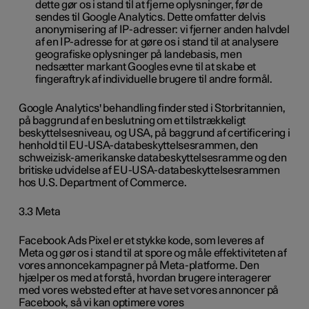
dette gør os i stand til at fjerne oplysninger, før de
sendes til Google Analytics. Dette omfatter delvis
anonymisering af IP-adresser: vi fjerner anden halvdel
af en IP-adresse for at gøre os i stand til at analysere
geografiske oplysninger på landebasis, men
nedsætter markant Googles evne til at skabe et
fingeraftryk af individuelle brugere til andre formål.
Google Analytics' behandling finder sted i Storbritannien,
på baggrund af en beslutning om et tilstrækkeligt
beskyttelsesniveau, og USA, på baggrund af certificering i
henhold til EU-USA-databeskyttelsesrammen, den
schweizisk-amerikanske databeskyttelsesramme og den
britiske udvidelse af EU-USA-databeskyttelsesrammen
hos U.S. Department of Commerce.
3.3 Meta
Facebook Ads Pixel er et stykke kode, som leveres af
Meta og gør os i stand til at spore og måle effektiviteten af
vores annoncekampagner på Meta-platforme. Den
hjælper os med at forstå, hvordan brugere interagerer
med vores websted efter at have set vores annoncer på
Facebook, så vi kan optimere vores