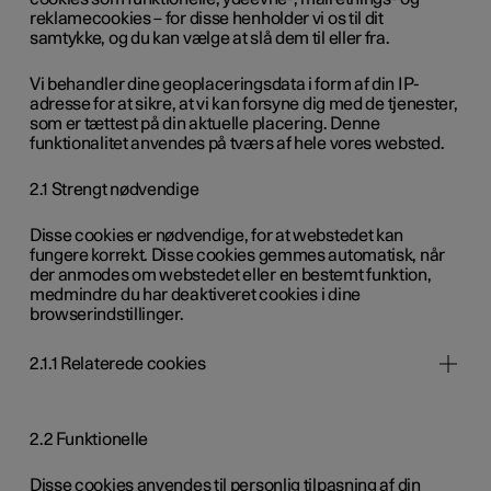
reklamecookies – for disse henholder vi os til dit
samtykke, og du kan vælge at slå dem til eller fra.
Vi behandler dine geoplaceringsdata i form af din IP-
adresse for at sikre, at vi kan forsyne dig med de tjenester,
som er tættest på din aktuelle placering. Denne
funktionalitet anvendes på tværs af hele vores websted.
2.1 Strengt nødvendige
Disse cookies er nødvendige, for at webstedet kan
fungere korrekt. Disse cookies gemmes automatisk, når
der anmodes om webstedet eller en bestemt funktion,
medmindre du har deaktiveret cookies i dine
browserindstillinger.
2.1.1 Relaterede cookies
2.2 Funktionelle
Disse cookies anvendes til personlig tilpasning af din