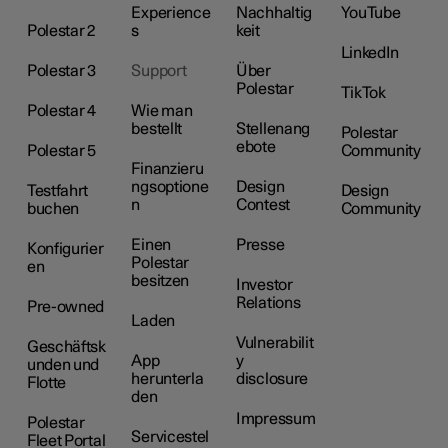
Experience
Nachhaltig
YouTube
Polestar 2
s
keit
LinkedIn
Polestar 3
Support
Über
Polestar
TikTok
Polestar 4
Wie man
bestellt
Stellenang
Polestar
ebote
Polestar 5
Community
Finanzieru
ngsoptione
Design
Testfahrt
Design
n
Contest
buchen
Community
Einen
Presse
Konfigurier
Polestar
en
besitzen
Investor
Relations
Pre-owned
Laden
Vulnerabilit
Geschäftsk
App
y
unden und
herunterla
disclosure
Flotte
den
Impressum
Polestar
Servicestel
Fleet Portal