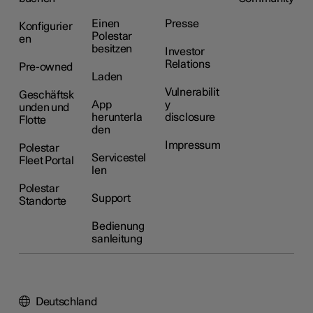
Einen
Presse
Konfigurier
Polestar
en
besitzen
Investor
Relations
Pre-owned
Laden
Vulnerabilit
Geschäftsk
App
y
unden und
herunterla
disclosure
Flotte
den
Impressum
Polestar
Servicestel
Fleet Portal
len
Polestar
Support
Standorte
Bedienung
sanleitung
Deutschland