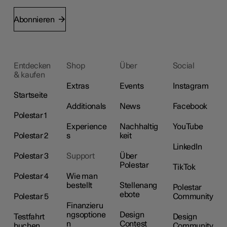
Abonnieren
Entdecken
Shop
Über
Social
& kaufen
Extras
Events
Instagram
Startseite
Additionals
News
Facebook
Polestar 1
Experience
Nachhaltig
YouTube
Polestar 2
s
keit
LinkedIn
Polestar 3
Support
Über
Polestar
TikTok
Polestar 4
Wie man
bestellt
Stellenang
Polestar
ebote
Polestar 5
Community
Finanzieru
ngsoptione
Design
Testfahrt
Design
n
Contest
buchen
Community