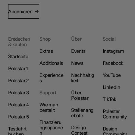
Abonnieren
Entdecken
Shop
Über
Social
& kaufen
Extras
Events
Instagram
Startseite
Additionals
News
Facebook
Polestar 1
Experience
Nachhaltig
YouTube
Polestar 2
s
keit
LinkedIn
Polestar 3
Support
Über
Polestar
TikTok
Polestar 4
Wie man
bestellt
Stellenang
Polestar
ebote
Polestar 5
Community
Finanzieru
ngsoptione
Design
Testfahrt
Design
n
Contest
buchen
Community