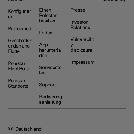
Einen
Presse
Konfigurier
Polestar
en
besitzen
Investor
Relations
Pre-owned
Laden
Vulnerabilit
Geschäftsk
App
y
unden und
herunterla
disclosure
Flotte
den
Impressum
Polestar
Servicestel
Fleet Portal
len
Polestar
Support
Standorte
Bedienung
sanleitung
Deutschland