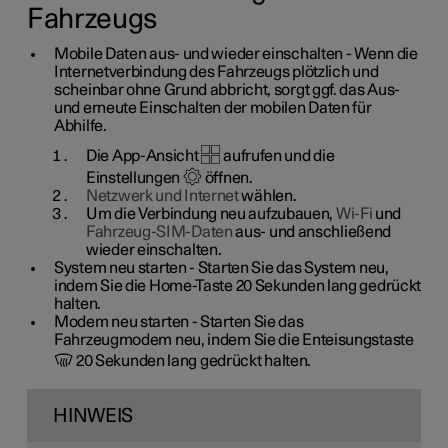
Fahrzeugs
Mobile Daten aus- und wieder einschalten
- Wenn die
Internetverbindung des Fahrzeugs plötzlich und
scheinbar ohne Grund abbricht, sorgt ggf. das Aus-
und erneute Einschalten der mobilen Daten für
Abhilfe.
Die App-Ansicht
aufrufen und die
Einstellungen
öffnen.
Netzwerk und Internet
wählen.
Um die Verbindung neu aufzubauen,
Wi-Fi
und
Fahrzeug-SIM-Daten
aus- und anschließend
wieder einschalten.
System neu starten
- Starten Sie das System neu,
indem Sie die Home-Taste 20 Sekunden lang gedrückt
halten.
Modem neu starten
- Starten Sie das
Fahrzeugmodem neu, indem Sie die Enteisungstaste
20 Sekunden lang gedrückt halten.
HINWEIS