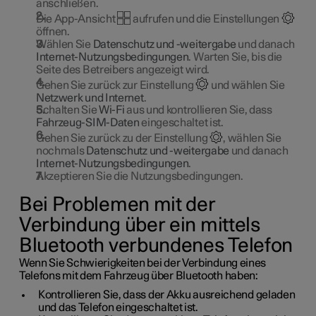
anschließen.
Die App-Ansicht
aufrufen und die Einstellungen
öffnen.
Wählen Sie
Datenschutz und -weitergabe
und danach
Internet-Nutzungsbedingungen
. Warten Sie, bis die
Seite des Betreibers angezeigt wird.
Gehen Sie zurück zur Einstellung
und wählen Sie
Netzwerk und Internet
.
Schalten Sie
Wi-Fi
aus und kontrollieren Sie, dass
Fahrzeug-SIM-Daten
eingeschaltet ist.
Gehen Sie zurück zu der Einstellung
, wählen Sie
nochmals
Datenschutz und -weitergabe
und danach
Internet-Nutzungsbedingungen
.
Akzeptieren Sie die Nutzungsbedingungen.
Bei Problemen mit der
Verbindung über ein mittels
Bluetooth verbundenes Telefon
Wenn Sie Schwierigkeiten bei der Verbindung eines
Telefons mit dem Fahrzeug über Bluetooth haben:
Kontrollieren Sie, dass der Akku ausreichend geladen
und das Telefon eingeschaltet ist.