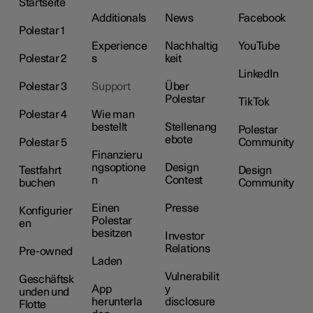
Startseite
Additionals
News
Facebook
Polestar 1
Experience
Nachhaltig
YouTube
Polestar 2
s
keit
LinkedIn
Polestar 3
Support
Über
Polestar
TikTok
Polestar 4
Wie man
bestellt
Stellenang
Polestar
ebote
Polestar 5
Community
Finanzieru
ngsoptione
Design
Testfahrt
Design
n
Contest
buchen
Community
Einen
Presse
Konfigurier
Polestar
en
besitzen
Investor
Relations
Pre-owned
Laden
Vulnerabilit
Geschäftsk
App
y
unden und
herunterla
disclosure
Flotte