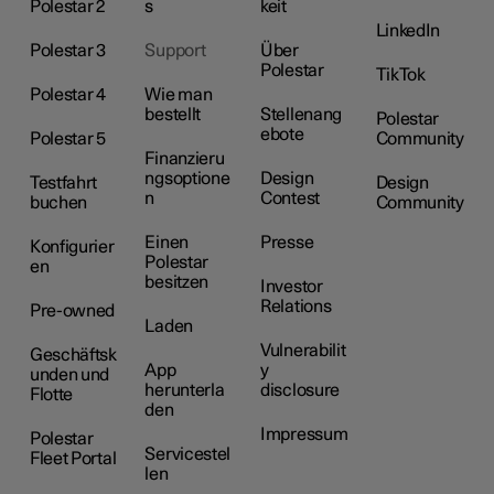
Polestar 2
s
keit
LinkedIn
Polestar 3
Support
Über
Polestar
TikTok
Polestar 4
Wie man
bestellt
Stellenang
Polestar
ebote
Polestar 5
Community
Finanzieru
ngsoptione
Design
Testfahrt
Design
n
Contest
buchen
Community
Einen
Presse
Konfigurier
Polestar
en
besitzen
Investor
Relations
Pre-owned
Laden
Vulnerabilit
Geschäftsk
App
y
unden und
herunterla
disclosure
Flotte
den
Impressum
Polestar
Servicestel
Fleet Portal
len