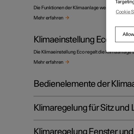
Targetin
Die Funktionen der Klimaanlage werden über die R
Cookie S
Mehr erfahren
Allow
Klimaeinstellung Eco
Die Klimaeinstellung Eco regelt die Klimaanlage s
Mehr erfahren
Bedienelemente der Klima
Klimaregelung für Sitz und
Klimaregelung Fenster und