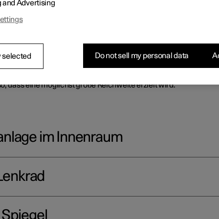
g and Advertising
egler auf der Mittelkonsole, das Center Display und das hintere 
ettings
Do not sell my personal data
Ac
 selected
o, dass eine möglichst große Reichweite erzielt wird.
anlage im Innenraum
 Lenkrad
 Spiegel