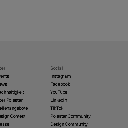
ber
Social
ents
Instagram
ews
Facebook
chhaltigkeit
YouTube
er Polestar
LinkedIn
ellenangebote
TikTok
sign Contest
Polestar Community
resse
Design Community