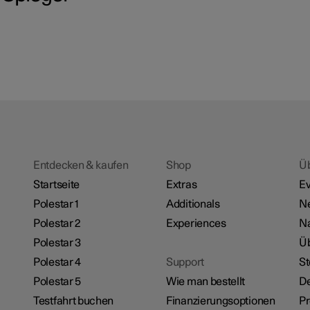
Entdecken & kaufen
Shop
Ü
Startseite
Extras
Ev
Polestar 1
Additionals
N
Polestar 2
Experiences
Na
Polestar 3
Üb
Polestar 4
Support
St
Polestar 5
Wie man bestellt
De
Testfahrt buchen
Finanzierungsoptionen
P