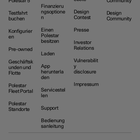
Polestar 5
Community
Finanzieru
ngsoptione
Design
Testfahrt
Design
n
Contest
buchen
Community
Einen
Presse
Konfigurier
Polestar
en
besitzen
Investor
Relations
Pre-owned
Laden
Vulnerabilit
Geschäftsk
App
y
unden und
herunterla
disclosure
Flotte
den
Impressum
Polestar
Servicestel
Fleet Portal
len
Polestar
Support
Standorte
Bedienung
sanleitung