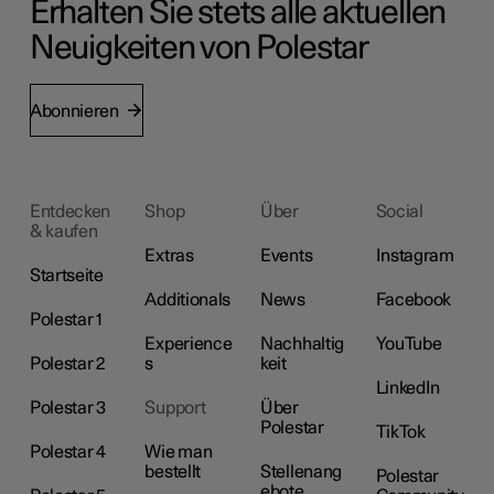
Erhalten Sie stets alle aktuellen
Neuigkeiten von Polestar
Abonnieren
Entdecken
Shop
Über
Social
& kaufen
Extras
Events
Instagram
Startseite
Additionals
News
Facebook
Polestar 1
Experience
Nachhaltig
YouTube
Polestar 2
s
keit
LinkedIn
Polestar 3
Support
Über
Polestar
TikTok
Polestar 4
Wie man
bestellt
Stellenang
Polestar
ebote