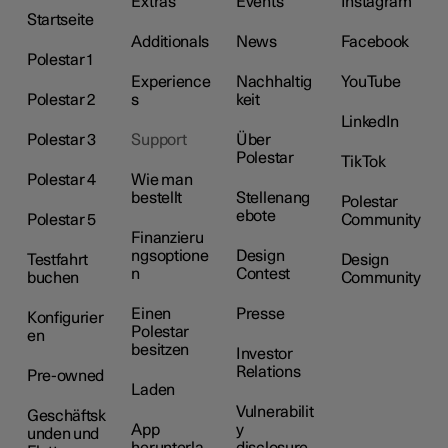
Extras
Events
Instagram
Startseite
Additionals
News
Facebook
Polestar 1
Experience
Nachhaltig
YouTube
Polestar 2
s
keit
LinkedIn
Polestar 3
Support
Über
Polestar
TikTok
Polestar 4
Wie man
bestellt
Stellenang
Polestar
ebote
Polestar 5
Community
Finanzieru
ngsoptione
Design
Testfahrt
Design
n
Contest
buchen
Community
Einen
Presse
Konfigurier
Polestar
en
besitzen
Investor
Relations
Pre-owned
Laden
Vulnerabilit
Geschäftsk
App
y
unden und