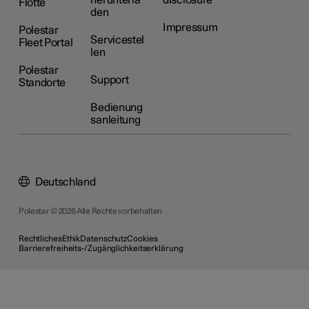
herunterla
disclosure
Flotte
den
Impressum
Polestar
Servicestel
Fleet Portal
len
Polestar
Support
Standorte
Bedienung
sanleitung
Deutschland
Polestar © 2026 Alle Rechte vorbehalten
Rechtliches
Ethik
Datenschutz
Cookies
Barrierefreiheits-/Zugänglichkeitserklärung