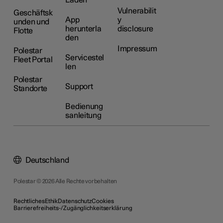
Vulnerabilit
Geschäftsk
App
y
unden und
herunterla
disclosure
Flotte
den
Impressum
Polestar
Servicestel
Fleet Portal
len
Polestar
Support
Standorte
Bedienung
sanleitung
Deutschland
Polestar © 2026 Alle Rechte vorbehalten
Rechtliches
Ethik
Datenschutz
Cookies
Barrierefreiheits-/Zugänglichkeitserklärung