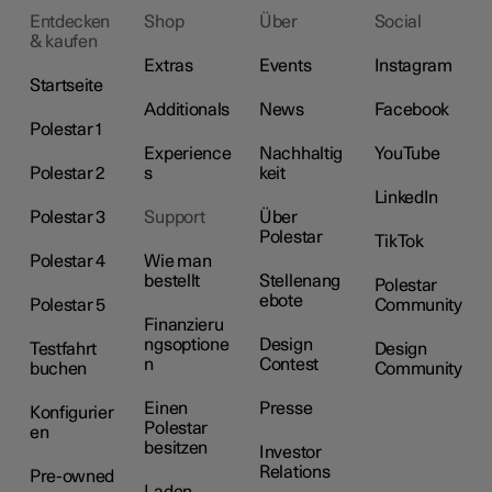
Entdecken
Shop
Über
Social
& kaufen
Extras
Events
Instagram
Startseite
Additionals
News
Facebook
Polestar 1
Experience
Nachhaltig
YouTube
Polestar 2
s
keit
LinkedIn
Polestar 3
Support
Über
Polestar
TikTok
Polestar 4
Wie man
bestellt
Stellenang
Polestar
ebote
Polestar 5
Community
Finanzieru
ngsoptione
Design
Testfahrt
Design
n
Contest
buchen
Community
Einen
Presse
Konfigurier
Polestar
en
besitzen
Investor
Relations
Pre-owned
Laden