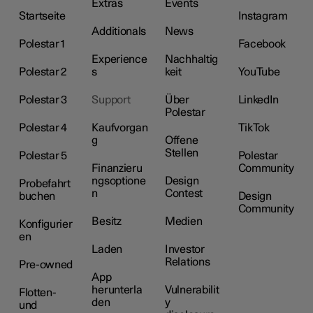
Extras
Events
Startseite
Instagram
Additionals
News
Polestar 1
Facebook
Experience
Nachhaltig
Polestar 2
s
keit
YouTube
Polestar 3
Support
Über
LinkedIn
Polestar
Polestar 4
Kaufvorgan
TikTok
g
Offene
Stellen
Polestar 5
Polestar
Finanzieru
Community
ngsoptione
Design
Probefahrt
n
Contest
buchen
Design
Community
Besitz
Medien
Konfigurier
en
Laden
Investor
Relations
Pre-owned
App
herunterla
Vulnerabilit
Flotten-
den
y
und