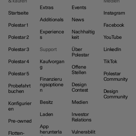
& kaufen
Medien
Extras
Events
Startseite
Instagram
Additionals
News
Polestar 1
Facebook
Experience
Nachhaltig
Polestar 2
s
keit
YouTube
Polestar 3
Support
Über
LinkedIn
Polestar
Polestar 4
Kaufvorgan
TikTok
g
Offene
Stellen
Polestar 5
Polestar
Finanzieru
Community
ngsoptione
Design
Probefahrt
n
Contest
buchen
Design
Community
Besitz
Medien
Konfigurier
en
Laden
Investor
Relations
Pre-owned
App
herunterla
Vulnerabilit
Flotten-