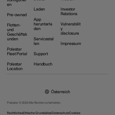
en
Laden
Investor
Relations
Pre-owned
App
herunterla
Vulnerabilit
Flotten-
den
y
und
disclosure
Geschäftsk
unden
Servicestel
len
Impressum
Polestar
Fleet Portal
Support
Polestar
Handbuch
Location
Österreich
Polestar © 2026 Alle Rechte vorbehalten.
Rechtliches
Ethische Grundsätze
Datenschutz
Cookies