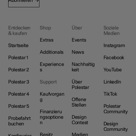
Abonnieren
Entdecken
Shop
Über
Soziale
& kaufen
Medien
Extras
Events
Startseite
Instagram
Additionals
News
Polestar 1
Facebook
Experience
Nachhaltig
Polestar 2
s
keit
YouTube
Polestar 3
Support
Über
LinkedIn
Polestar
Polestar 4
Kaufvorgan
TikTok
g
Offene
Stellen
Polestar 5
Polestar
Finanzieru
Community
ngsoptione
Design
Probefahrt
n
Contest
buchen
Design
Community
Besitz
Medien
Konfigurier