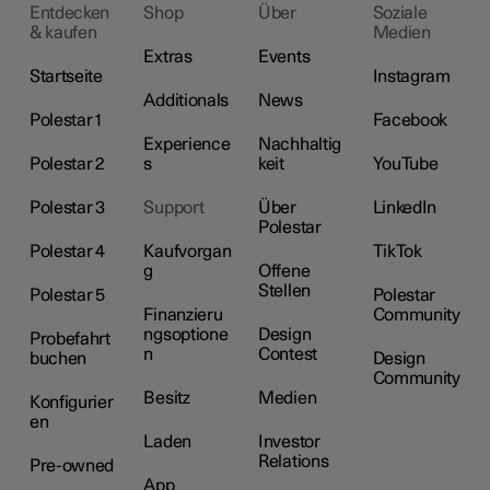
Entdecken
Shop
Über
Soziale
& kaufen
Medien
Extras
Events
Startseite
Instagram
Additionals
News
Polestar 1
Facebook
Experience
Nachhaltig
Polestar 2
s
keit
YouTube
Polestar 3
Support
Über
LinkedIn
Polestar
Polestar 4
Kaufvorgan
TikTok
g
Offene
Stellen
Polestar 5
Polestar
Finanzieru
Community
ngsoptione
Design
Probefahrt
n
Contest
buchen
Design
Community
Besitz
Medien
Konfigurier
en
Laden
Investor
Relations
Pre-owned
App