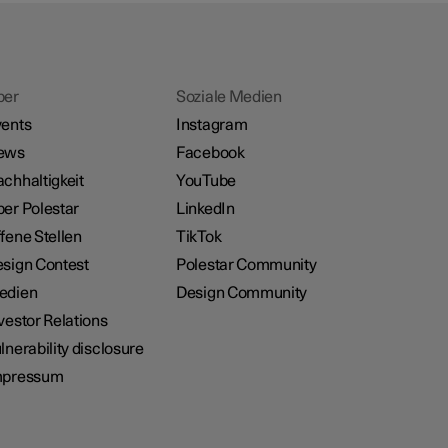
ber
Soziale Medien
ents
Instagram
ews
Facebook
chhaltigkeit
YouTube
er Polestar
LinkedIn
fene Stellen
TikTok
sign Contest
Polestar Community
edien
Design Community
vestor Relations
lnerability disclosure
mpressum