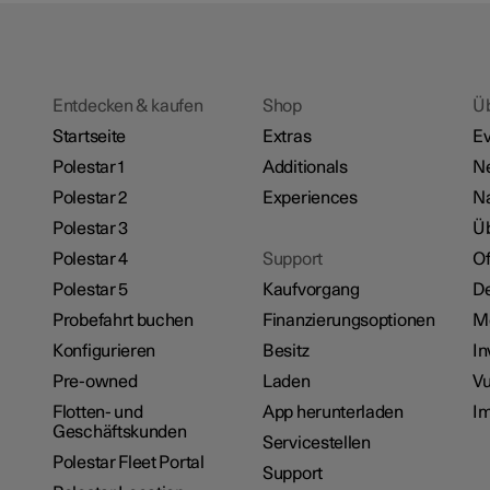
Entdecken & kaufen
Shop
Ü
Startseite
Extras
Ev
Polestar 1
Additionals
N
Polestar 2
Experiences
Na
Polestar 3
Üb
Polestar 4
Support
Of
Polestar 5
Kaufvorgang
De
Probefahrt buchen
Finanzierungsoptionen
M
Konfigurieren
Besitz
In
Pre-owned
Laden
Vu
Flotten- und
App herunterladen
I
Geschäftskunden
Servicestellen
Polestar Fleet Portal
Support