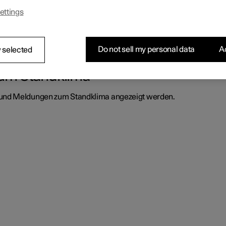
ettings
ne Funktionen, die das Klima des Fahrzeuginnenraums verbessern,
Do not sell my personal data
Ac
 selected
um Standklima
 und Meldungen zum Standklima angezeigt werden.