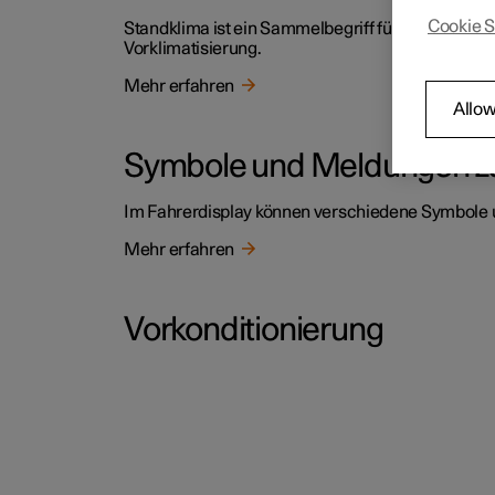
Cookie S
Standklima ist ein Sammelbegriff für verschiede
Vorklimatisierung.
Mehr erfahren
Allow
Symbole und Meldungen z
Im Fahrerdisplay können verschiedene Symbole
Mehr erfahren
Vorkonditionierung