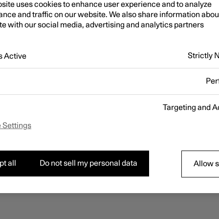
راك في النشرة الإخبارية
في أوسع وغير محجوب على الإطلاق.
site uses cookies to enhance user experience and to analyze
nce and traffic on our website. We also share information abou
ite with our social media, advertising and analytics partners.
Strictly
 Active
Per
Targeting and A
 Settings
t all
Do not sell my personal data
Allow 