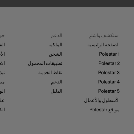
استكشف واشترِ
الدعم
حو
الصفحة الرئيسية
الملكية
الف
Polestar 1
الشحن
الأ
Polestar 2
تطبيقات المحمول
الا
Polestar 3
نقاط الخدمة
نبذة 
Polestar 4
الدعم
مسا
Polestar 5
الدليل
الو
الأسطول والأعمال
علا
مواقع Polestar
ال