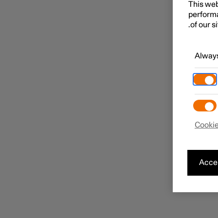
This web
performa
of our s
Always
Cookie
Accep