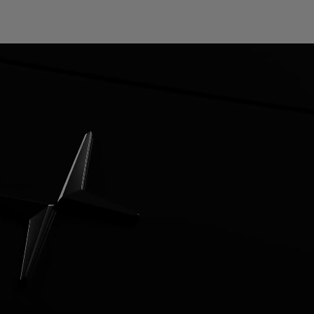
مرآة ثنائية الاتجاه
عوضًا عن مرآة الرؤية الخلفية التقليدية، تتميّز سيارة Polestar 4
لية الدقة للرؤية الخلفية. ويمكن استخدام هذه الشاشة أيضًا
تيادية، ممّا يتيح للسائق التبديل بين البث المباشر لمحيط
من الخلف وبين رؤية الركاب الجالسين في المقاعد الخلفية.