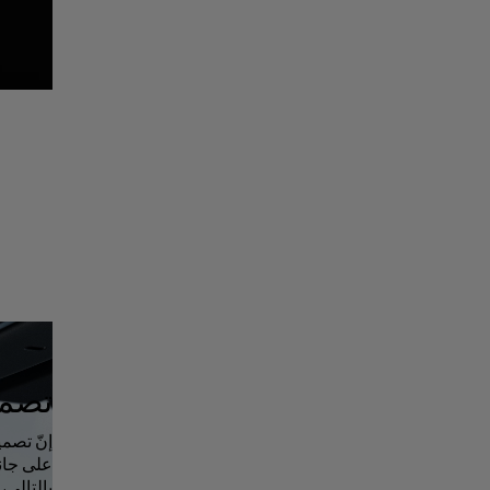
تصمي
إنّ تصمي
على جانب
بالتالي،