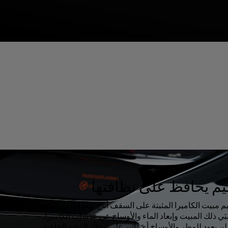
م يحافظ على نظافتها
م مبيت الكاميرا المثبتة على السقف أتاح توجيه تدفق الهواء
َي ذلك المبيت وإبعاد الماء والأوساخ عن عدسات الكاميرا.
 لن يعود للمطر والأوساخ أيّ تأثير على مجال الرؤية الخلفية