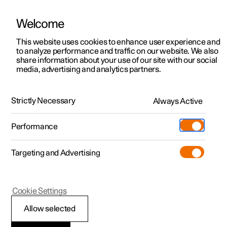
يتم تشغيل Polestar في الإمارات العربية المتحدة بواسطة شركة الفطيم للتنقل
الكهربائي
Welcome
This website uses cookies to enhance user experience and
to analyze performance and traffic on our website. We also
share information about your use of our site with our social
Polestar 2
الدعم
media, advertising and analytics partners.
Manual
Video gallery
Software updates
Polestar 3
مواقع مراكز الخدمة
Polestar 4
Strictly Necessary
Always Active
الملكية
Exterior cleaning and care
Polestar 5
المواقع
Performance
Polestar 4 - 2025
نبذة حول Polestar
الشحن
Targeting and Advertising
استكشف عملية الشحن
الأسطول والأعمال
الاستدامة
اكتشف السيارة Polestar 2
اكتشف السيارة Polestar 3
اكتشف السيارة Polestar 4
تسوّق
المزيد
مشاهدته مباشرة
اختبار القيادة
اختبار القيادة
الشحن في محطة عامة
السيارات المتاحة
الأخبار
(يفتح في نافذة جديدة)
(يفتح في نافذة جديدة)
(يفتح في نافذة جديدة)
(يفتح في نافذة جديدة)
Cookie Settings
المعتمدة المستعملة
السيارات المتاحة
السيارات المتاحة
الشحن المنزلي
المعتمدة المستعملة
الاشتراك في النشرة الإخبارية
اكتشف السيارة Polestar 5
Allow selected
(يفتح في نافذة جديدة)
(يفتح في نافذة جديدة)
(يفتح في نافذة جديدة)
(يفتح في نافذة جديدة)
Polestar 4