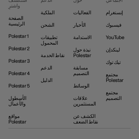
اجتماعي
حول
الدعم
استكشف
واشترِ
إنستغرام
الفعاليات
الملكية
الصفحة
الرئيسية
فيسبوك
الأخبار
الشحن
Polestar 1
YouTube
الاستدامة
تطبيقات
المحمول
Polestar 2
لينكدإن
نبذة حول
Polestar
نقاط الخدمة
Polestar 3
تيك توك
مسابقة
الدعم
التصميم
Polestar 4
مجتمع
Polestar
الدليل
الوسائط
Polestar 5
مجتمع
التصميم
علاقات
الأسطول
المستثمرين
والأعمال
الكشف عن
مواقع
نقاط الضعف
Polestar