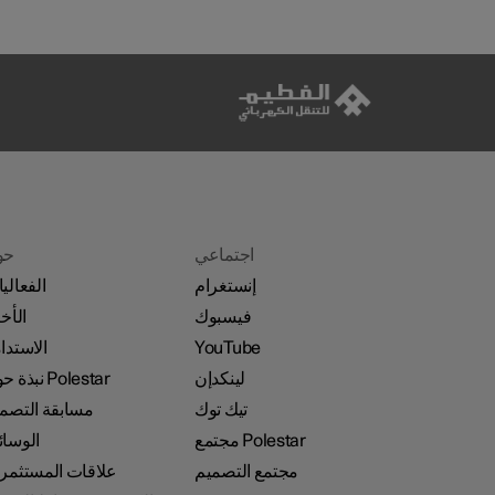
اجتماعي
حو
إنستغرام
الفعالي
فيسبوك
الأخب
YouTube
الاستدا
لينكدإن
نبذة حول Polestar
تيك توك
مسابقة التصم
مجتمع Polestar
الوسا
مجتمع التصميم
علاقات المستثمر