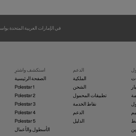
يتم تشغيل Polestar في الإمارات العربية ال
ل
الدعم
استكشف واشترِ
ات
الملكية
الصفحة الرئيسية
ار
الشحن
Polestar 1
مة
تطبيقات المحمول
Polestar 2
نقاط الخدمة
Polestar 3
يم
الدعم
Polestar 4
ئط
الدليل
Polestar 5
ين
الأسطول والأعمال