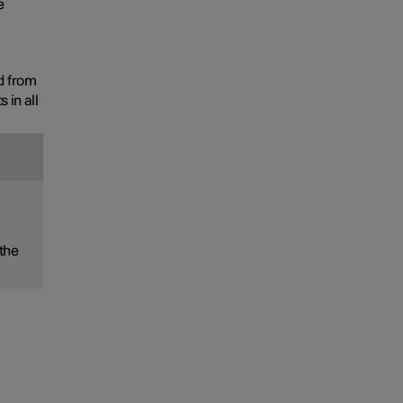
e
d from
 in all
 the