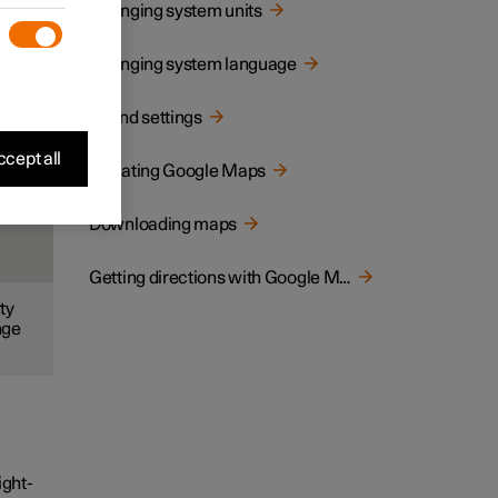
Changing system units
Changing system language
mation
Sound settings
cept all
Updating Google Maps
Downloading maps
Getting directions with Google Maps
ty
nge
ight-