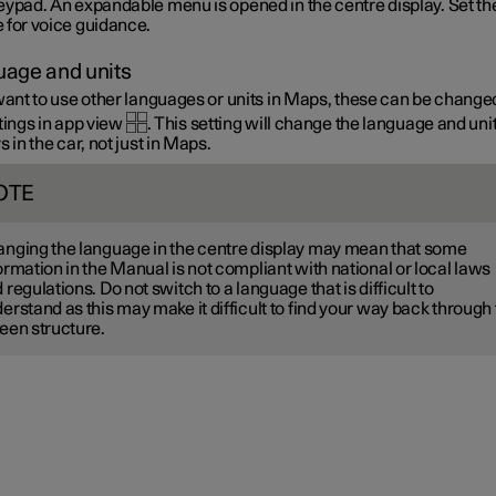
eypad. An expandable menu is opened in the centre display. Set th
 for voice guidance.
age and units
 want to use other languages or units in Maps, these can be change
tings in app view
. This setting will change the language and units
s in the car, not just in Maps.
OTE
nging the language in the centre display may mean that some
ormation in the Manual is not compliant with national or local laws
 regulations. Do not switch to a language that is difficult to
erstand as this may make it difficult to find your way back through
een structure.