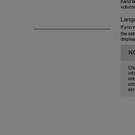
hand k
volume
Langu
If you
the set
display
N
Cha
inf
and
und
scr