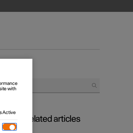
rformance
site with
 Active
Related articles