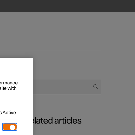
rformance
site with
 Active
Related articles