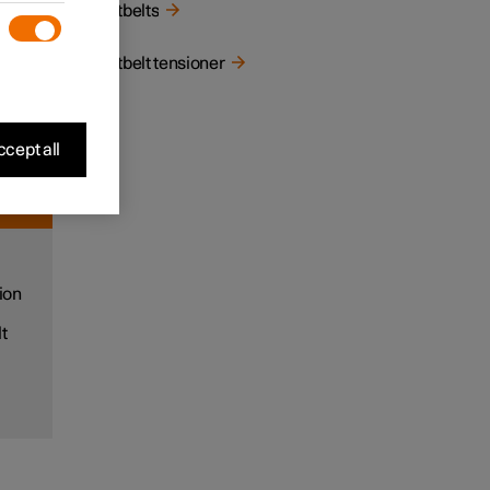
Seatbelts
the
Seatbelt tensioner
cept all
ion
t