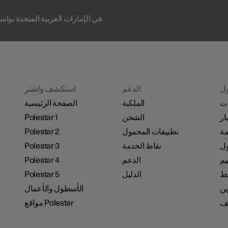
يتم تشغيل Polestar في الإمارات العربية ال
ل
الدعم
استكشف واشترِ
ات
الملكية
الصفحة الرئيسية
ار
الشحن
Polestar 1
مة
تطبيقات المحمول
Polestar 2
نقاط الخدمة
Polestar 3
يم
الدعم
Polestar 4
ئط
الدليل
Polestar 5
ين
الأسطول والأعمال
ف
مواقع Polestar