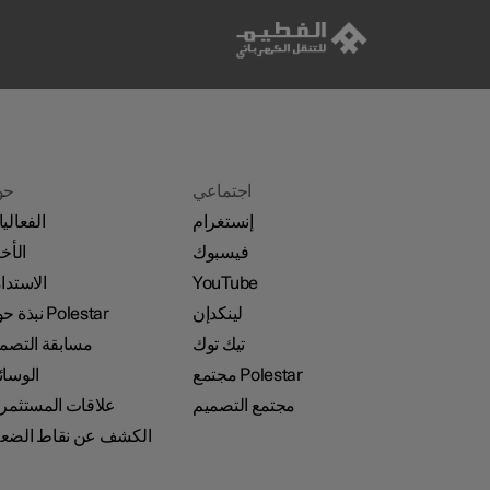
اجتماعي
حو
إنستغرام
الفعالي
فيسبوك
الأخب
YouTube
الاستدا
لينكدإن
نبذة حول Polestar
تيك توك
مسابقة التصم
مجتمع Polestar
الوسا
مجتمع التصميم
علاقات المستثمر
الكشف عن نقاط الضع