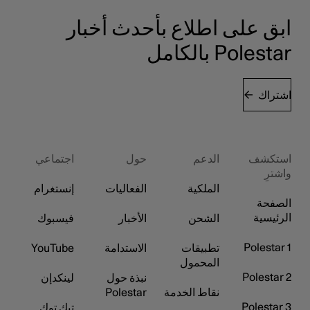
ابق على اطلاع بأحدث أخبار
Polestar بالكامل
اشتراك
استكشف
الدعم
حول
اجتماعي
واشترِ
الملكية
الفعاليات
إنستغرام
الصفحة
الرئيسية
الشحن
الأخبار
فيسبوك
Polestar 1
تطبيقات
الاستدامة
YouTube
المحمول
Polestar 2
نبذة حول
لينكدإن
نقاط الخدمة
Polestar
Polestar 3
تيك توك