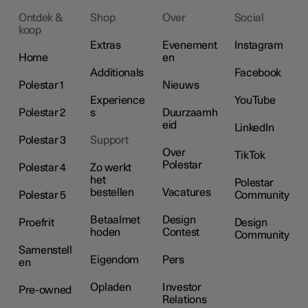
Ontdek &
Shop
Over
Social
koop
Extras
Evenement
Instagram
Home
en
Additionals
Facebook
Polestar 1
Nieuws
Experience
YouTube
Polestar 2
s
Duurzaamh
eid
LinkedIn
Polestar 3
Support
Over
TikTok
Polestar
Polestar 4
Zo werkt
het
Polestar
bestellen
Vacatures
Polestar 5
Community
Betaalmet
Design
Proefrit
Design
hoden
Contest
Community
Samenstell
Eigendom
Pers
en
Opladen
Investor
Pre-owned
Relations