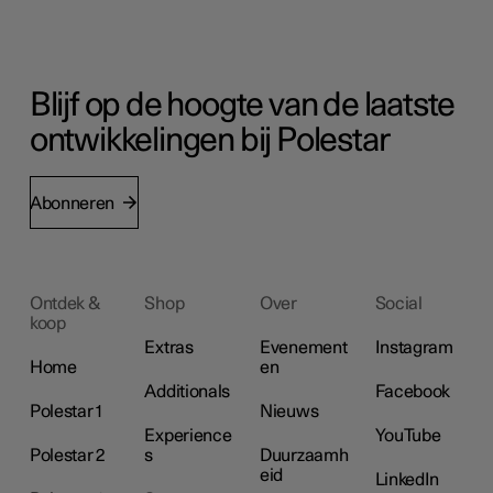
Blijf op de hoogte van de laatste
ontwikkelingen bij Polestar
Abonneren
Ontdek &
Shop
Over
Social
koop
Extras
Evenement
Instagram
Home
en
Additionals
Facebook
Polestar 1
Nieuws
Experience
YouTube
Polestar 2
s
Duurzaamh
eid
LinkedIn