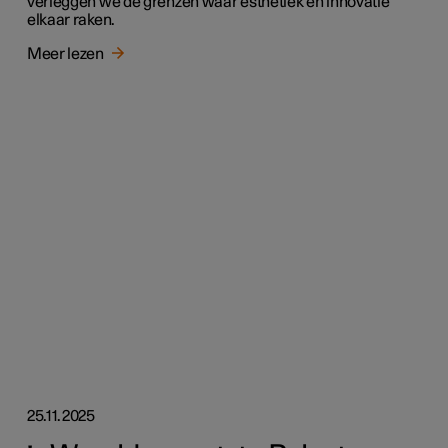
verleggen we de grenzen waar esthetiek en innovatie
elkaar raken.
Meer lezen
25.11.2025