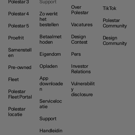
Polestar 3
Support
Over
TikTok
Polestar
Polestar 4
Zo werkt
het
Polestar
bestellen
Vacatures
Polestar 5
Community
Betaalmet
Design
Proefrit
Design
hoden
Contest
Community
Samenstell
Eigendom
Pers
en
Opladen
Investor
Pre-owned
Relations
App
Fleet
downloade
Vulnerabilit
n
y
Polestar
disclosure
Fleet Portal
Serviceloc
atie
Polestar
locatie
Support
Handleidin