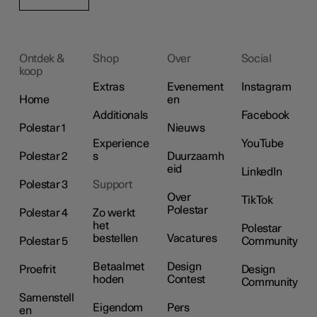
Ontdek &
Shop
Over
Social
koop
Extras
Evenement
Instagram
Home
en
Additionals
Facebook
Polestar 1
Nieuws
Experience
YouTube
Polestar 2
s
Duurzaamh
eid
LinkedIn
Polestar 3
Support
Over
TikTok
Polestar
Polestar 4
Zo werkt
het
Polestar
bestellen
Vacatures
Polestar 5
Community
Betaalmet
Design
Proefrit
Design
hoden
Contest
Community
Samenstell
Eigendom
Pers
en