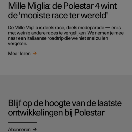
Mille Miglia: de Polestar 4 wint
de 'mooiste race ter wereld'
De Mille Miglia is deels race, deels modeparade — en is
met weinig andere races te vergelijken. We nemen je mee
naar een Italiaanse roadtrip die we niet snel zullen
vergeten.
Meer lezen
Blijf op de hoogte van de laatste
ontwikkelingen bij Polestar
Abonneren