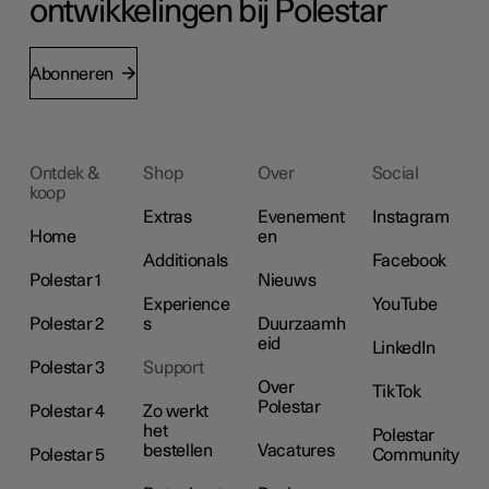
ontwikkelingen bij Polestar
Abonneren
Ontdek &
Shop
Over
Social
koop
Extras
Evenement
Instagram
Home
en
Additionals
Facebook
Polestar 1
Nieuws
Experience
YouTube
Polestar 2
s
Duurzaamh
eid
LinkedIn
Polestar 3
Support
Over
TikTok
Polestar
Polestar 4
Zo werkt
het
Polestar
bestellen
Vacatures
Polestar 5
Community