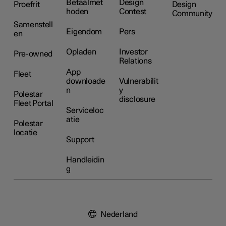
Betaalmet
Design
Proefrit
Design
hoden
Contest
Community
Samenstell
Eigendom
Pers
en
Opladen
Investor
Pre-owned
Relations
App
Fleet
downloade
Vulnerabilit
n
y
Polestar
disclosure
Fleet Portal
Serviceloc
atie
Polestar
locatie
Support
Handleidin
g
Nederland