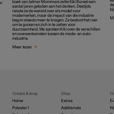
ee
boek van Jelmer Mommers zette Kiki Boreel een
ar
de
aantal jaren geleden aan het denken. Destijds
bi
reisde ze de wereld over als model voor
modemerken, maar de impact van die industrie
Me
begon steeds meer te knagen. Ze besloot het roer
om te gooien en zich in te zetten voor
duurzaamheid. We spraken Kiki over de verschillen
en overeenkomsten tussen de mode- en auto-
industrie.
Meer lezen
Ontdek & koop
Shop
O
Home
Extras
E
Polestar 1
Additionals
N