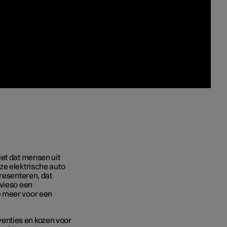
iet dat mensen uit
ze elektrische auto
presenteren, dat
owieso een
e meer voor een
enties en kozen voor