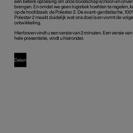
een betere oplossing om onze boodschap schoon en onverv
brengen. En omdat we geen logistiek hoefden te regelen, 
op de hoofdzaak: de Polestar 2. De avant-gardistische, 100
Polestar 2 maakt duidelijk wat ons doel is en vormt de volg
ontwikkeling.
Hierboven vindt u een versie van 2 minuten. Een versie van
hele presentatie, vindt u hieronder.
Delen