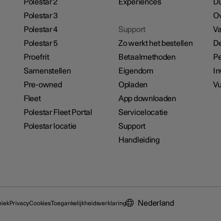
Polestar 2
Experiences
D
Polestar 3
Ov
Polestar 4
Support
Va
Polestar 5
Zo werkt het bestellen
De
Proefrit
Betaalmethoden
Pe
Samenstellen
Eigendom
In
Pre-owned
Opladen
Vu
Fleet
App downloaden
Polestar Fleet Portal
Servicelocatie
Polestar locatie
Support
Handleiding
Nederland
hiek
Privacy
Cookies
Toegankelijkheidsverklaring