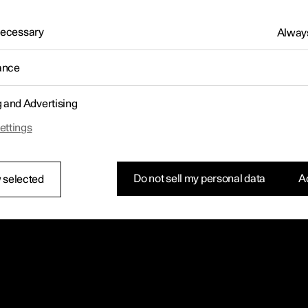
 Necessary
Always
ance
g and Advertising
ettings
Do not sell my personal data
Ac
 selected