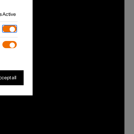
 Active
cept all