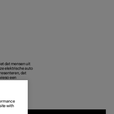
 het bestellen
iet dat mensen uit
ze elektrische auto
ringsopties
presenteren, dat
owieso een
e meer voor een
rformance
site with