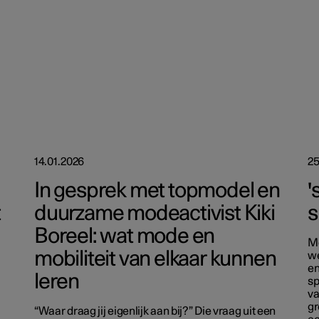
14.01.2026
25
In gesprek met topmodel en
'
t
duurzame modeactivist Kiki
s
Boreel: wat mode en
Me
mobiliteit van elkaar kunnen
we
en
leren
sp
va
gr
“Waar draag jij eigenlijk aan bij?” Die vraag uit een