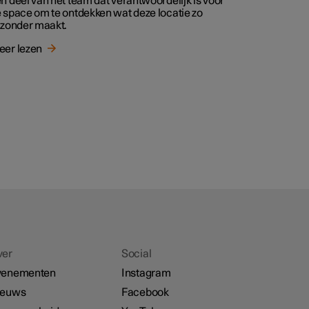
n deel van het team dat verantwoordelijk is voor
 space om te ontdekken wat deze locatie zo
jzonder maakt.
er lezen
ver
Social
venementen
Instagram
ieuws
Facebook