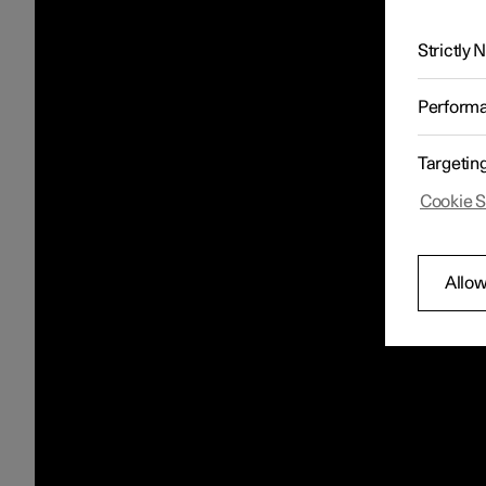
Strictly
Perform
Targetin
Cookie S
Allow