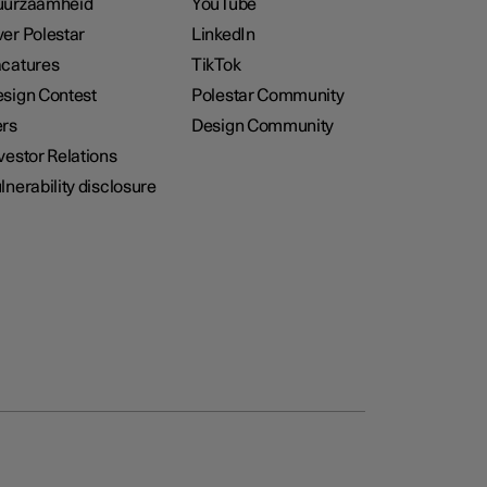
uurzaamheid
YouTube
er Polestar
LinkedIn
catures
TikTok
sign Contest
Polestar Community
rs
Design Community
vestor Relations
lnerability disclosure