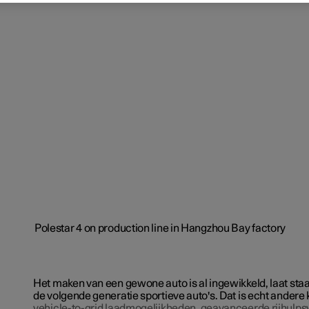
Het maken van een gewone auto is al ingewikkeld, laat st
de volgende generatie sportieve auto's. Dat is echt andere
vehicle-to-grid laadmogelijkheden
,
geavanceerde rijhulpsy