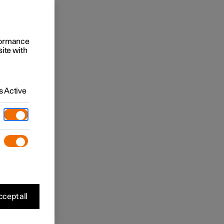
rformance
site with
 Active
cept all