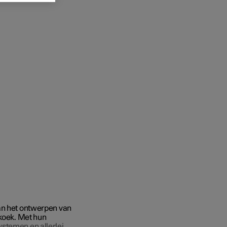
aan het ontwerpen van
 koek. Met hun
stemen en allerlei