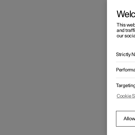
Wel
This web
and traff
our socia
Strictly
Perform
Targetin
Cookie S
Allow