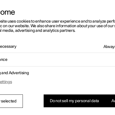
come
site uses cookies to enhance user experience and to analyze pe
ic on our website. We also share information about your use of our 
l media, advertising and analytics partners.
 Necessary
Always
ance
g and Advertising
ettings
Do not sell my personal data
Ac
 selected