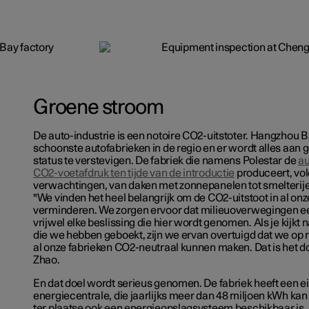
Groene stroom
De auto-industrie is een notoire CO2-uitstoter. Hangzhou B
schoonste autofabrieken in de regio en er wordt alles aan
status te verstevigen. De fabriek die namens Polestar de
au
CO2-voetafdruk ten tijde van de introductie
produceert, vol
verwachtingen, van daken met zonnepanelen tot smelterij
"We vinden het heel belangrijk om de CO2-uitstoot in al onz
verminderen. We zorgen ervoor dat milieuoverwegingen een
vrijwel elke beslissing die hier wordt genomen. Als je kijkt
die we hebben geboekt, zijn we ervan overtuigd dat we op 
al onze fabrieken CO2-neutraal kunnen maken. Dat is het do
Zhao.
En dat doel wordt serieus genomen. De fabriek heeft een e
energiecentrale, die jaarlijks meer dan 48 miljoen kWh k
ter plaatse ook een energieopslagsysteem beschikbaar is, 