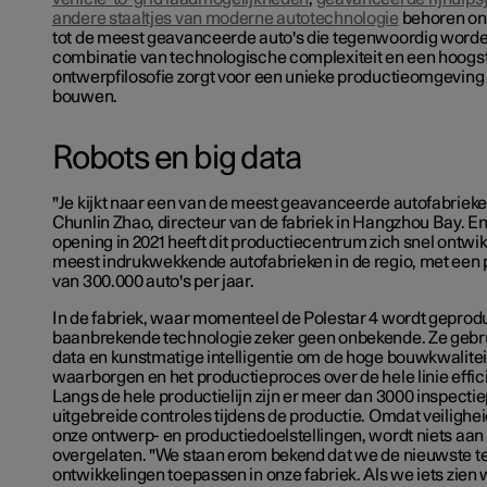
andere staaltjes van moderne autotechnologie
behoren on
tot de meest geavanceerde auto's die tegenwoordig word
combinatie van technologische complexiteit en een hoog
ontwerpfilosofie zorgt voor een unieke productieomgeving
bouwen.
Robots en big data
"Je kijkt naar een van de meest geavanceerde autofabrieken
Chunlin Zhao, directeur van de fabriek in Hangzhou Bay. En 
opening in 2021 heeft dit productiecentrum zich snel ontwik
meest indrukwekkende autofabrieken in de regio, met een 
van 300.000 auto's per jaar.
In de fabriek, waar momenteel de Polestar 4 wordt geprodu
baanbrekende technologie zeker geen onbekende. Ze gebrui
data en kunstmatige intelligentie om de hoge bouwkwaliteit
waarborgen en het productieproces over de hele linie effic
Langs de hele productielijn zijn er meer dan 3000 inspectie
uitgebreide controles tijdens de productie. Omdat veilighe
onze ontwerp- en productiedoelstellingen, wordt niets aan 
overgelaten. "We staan erom bekend dat we de nieuwste 
ontwikkelingen toepassen in onze fabriek. Als we iets zien