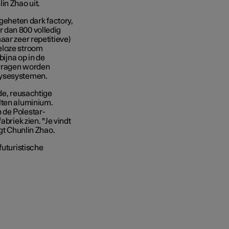
in Zhao uit.
ogeheten dark factory,
 dan 800 volledig
aar zeer repetitieve)
eloze stroom
bijna op in de
 vragen worden
lysesystemen.
rde, reusachtige
lten aluminium.
 de Polestar-
abriek zien. "Je vindt
egt Chunlin Zhao.
futuristische