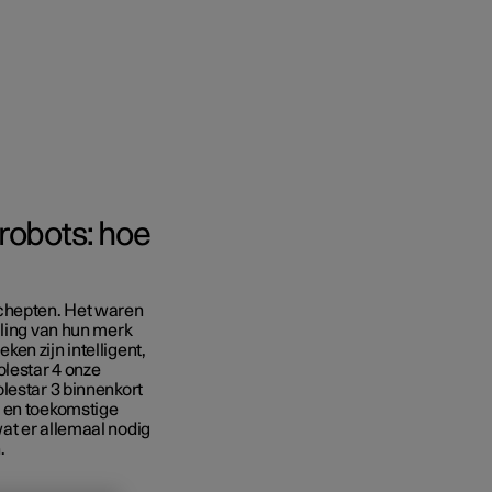
robots: hoe
 het bestellen
schepten. Het waren
ringsopties
aling van hun merk
en zijn intelligent,
olestar 4 onze
lestar 3 binnenkort
e en toekomstige
at er allemaal nodig
.