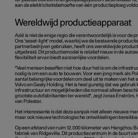
aan de elektriciteitsbehoefte van één productieploeg vold
Wereldwijd productieapparaat
Azië is niet de enige regio die verantwoordelijk is voor de p
Ons 'asset-light' model, waarbij we de bestaande productie
partnerbedrijven gebruiken, heeft ons wereldwijde produc
uitgebreid. Dit productiemodel is relatief nieuw in de auto
flexibiliteit ervan biedt aanzienlijke voordelen.
"Veel mensen beseffen niet hoe duur het is om de infrastruc
nodig is om een auto te bouwen. Voor een jong merk als Pol
aantal belangrijke voordelen om deel uit te maken van het
Volvo en Geely Holding. Het is heel gunstig dat we gebrui
infrastructuur en mogelijkheden die normaal alleen beschik
grootste autofabrikanten ter wereld", zegt Jonas Enström,
van Polestar.
Het interessante is dat deze aanpak niet alleen nieuwe mar
maar ook nieuwe technologische ontwikkelingen bereikba
Op een afstand van ruim 12.000 kilometer van Hangzhou Bay
fabriek van Ridgeville. Dit productiecentrum in de buurt va