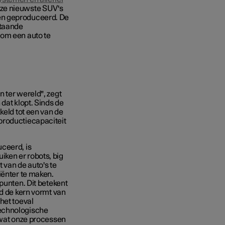
ze nieuwste SUV's
en geproduceerd. De
staande
 om een auto te
 ter wereld", zegt
dat klopt. Sinds de
keld tot een van de
productiecapaciteit
ceerd, is
ken er robots, big
 van de auto's te
iënter te maken.
punten. Dit betekent
id de kern vormt van
het toeval
technologische
 wat onze processen