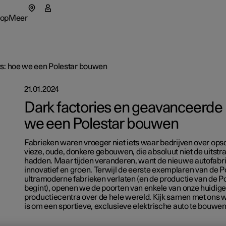
op
Meer
ar 5
enu Shop
Deelmenu Meer
ts: hoe we een Polestar bouwen
21.01.2024
a's
Fleet
Dark factories en geavanceerde 
we een Polestar bouwen
tionals
 Polestar
Zo werkt
nt in een nieuw venster)
Fabrieken waren vroeger niet iets waar bedrijven over op
hikbare auto’s
eriences
rzaamheid
Financie
vieze, oude, donkere gebouwen, die absoluut niet de uitstr
hadden. Maar tijden veranderen, want de nieuwe autofabriek
enstellen
hikbare auto’s
hikbare auto’s
uws
innovatief en groen. Terwijl de eerste exemplaren van de P
ultramoderne fabrieken verlaten (en de productie van de Po
owned Polestar 2
enstellen
enstellen
melden voor nieuwsbrief
begint), openen we de poorten van enkele van onze huidig
productiecentra over de hele wereld. Kijk samen met ons w
cription
owned Polestar 3
owned Polestar 4
is om een sportieve, exclusieve elektrische auto te bouwen