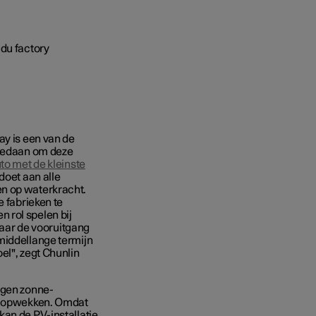
ay is een van de
 gedaan om deze
to met de kleinste
doet aan alle
en op waterkracht.
e fabrieken te
 rol spelen bij
 naar de vooruitgang
middellange termijn
el", zegt Chunlin
igen zonne-
an opwekken. Omdat
kan de PV-installatie