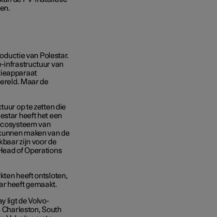
oen.
roductie van Polestar.
-infrastructuur van
tieapparaat
wereld. Maar de
tuur op te zetten die
estar heeft het een
 ecosysteem van
k kunnen maken van de
baar zijn voor de
 Head of Operations
kten heeft ontsloten,
ar heeft gemaakt.
 ligt de Volvo-
n Charleston, South