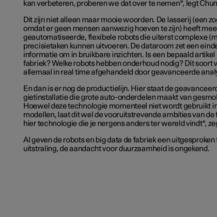
kan verbeteren, proberen we dat over te nemen", legt Chunl
Dit zijn niet alleen maar mooie woorden. De lasserij (een z
omdat er geen mensen aanwezig hoeven te zijn) heeft meer
geautomatiseerde, flexibele robots die uiterst complexe (m
precisietaken kunnen uitvoeren. De dataroom zet een eind
informatie om in bruikbare inzichten. Is een bepaald artikel 
fabriek? Welke robots hebben onderhoud nodig? Dit soort
allemaal in real time afgehandeld door geavanceerde ana
En dan is er nog de productielijn. Hier staat de geavancee
gietinstallatie die grote auto-onderdelen maakt van gesmo
Hoewel deze technologie momenteel niet wordt gebruikt in
modellen, laat dit wel de vooruitstrevende ambities van de f
hier technologie die je nergens anders ter wereld vindt", z
Al geven de robots en big data de fabriek een uitgesproken 
uitstraling, de aandacht voor duurzaamheid is ongekend.