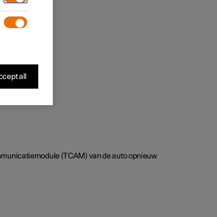
cept all
uikt.
 communicatiemodule (TCAM) van de auto opnieuw