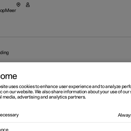
op
Meer
ar 5
enu Shop
Deelmenu Meer
star 4 SUV
nding
view evenement
a's
Fleet
rte aanvragen
tionals
 Polestar
Zo werkt
come
nt in een nieuw venster)
hikbare auto’s
eriences
rzaamheid
Financie
site uses cookies to enhance user experience and to analyze pe
ic on our website. We also share information about your use of our 
enstellen
hikbare auto’s
uws
l media, advertising and analytics partners.
owned Polestar 2
enstellen
melden voor nieuwsbrief
 Necessary
Always
cription
owned Polestar 3
nementen
ia Bluetooth
ance