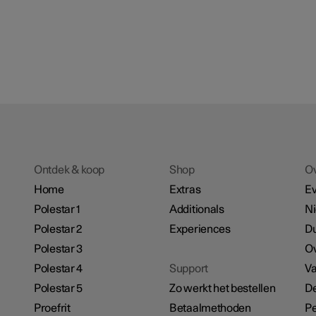
Ontdek & koop
Shop
O
Home
Extras
E
Polestar 1
Additionals
N
Polestar 2
Experiences
D
Polestar 3
Ov
Polestar 4
Support
Va
Polestar 5
Zo werkt het bestellen
De
Proefrit
Betaalmethoden
Pe