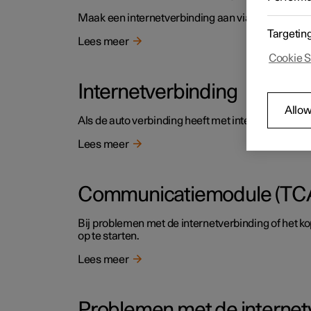
Maak een internetverbinding aan via Bluetooth vi
Targetin
Lees meer
Cookie S
Internetverbinding
Allow
Als de auto verbinding heeft met internet kunnen
Lees meer
Communicatiemodule (TCAM
Bij problemen met de internetverbinding of het
op te starten.
Lees meer
Problemen met de internet