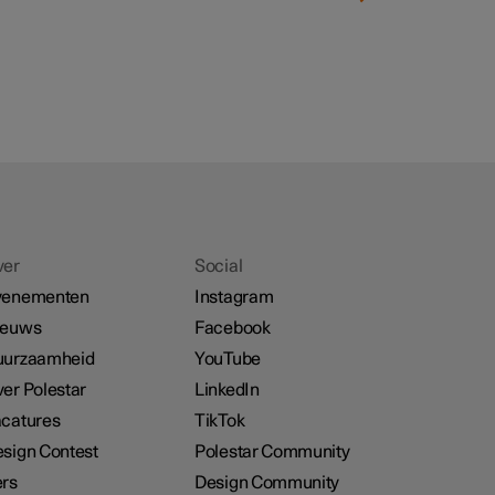
ver
Social
venementen
Instagram
ieuws
Facebook
uurzaamheid
YouTube
er Polestar
LinkedIn
catures
TikTok
sign Contest
Polestar Community
rs
Design Community