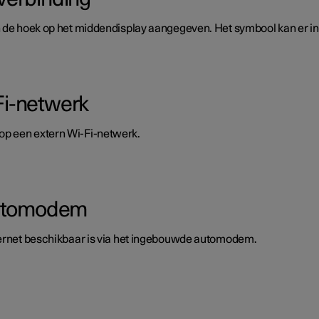
 de hoek op het middendisplay aangegeven. Het symbool kan er in v
Fi-netwerk
op een extern Wi-Fi-netwerk.
 automodem
nternet beschikbaar is via het ingebouwde automodem.