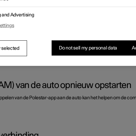
a de hotspotfunctie van een telefoon.
g and Advertising
ettings
Do not sell my personal data
Ac
 selected
 bijvoorbeeld internetradio en muziekdiensten via apps worden gebr
) van de auto opnieuw opstarten
 koppelen van de Polestar-app aan de auto kan het helpen om de
verbinding