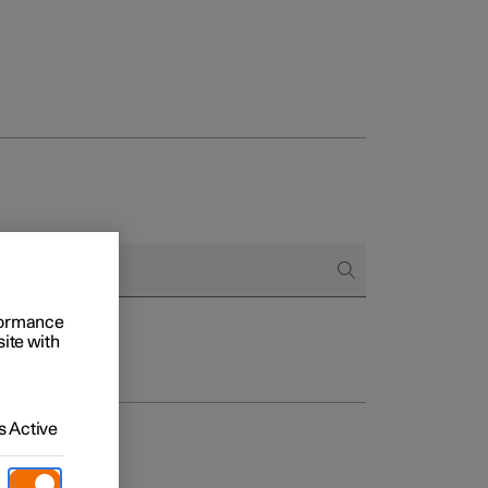
 het bestellen
ringsopties
rformance
site with
 Active