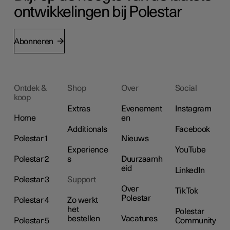
ontwikkelingen bij Polestar
Abonneren
Ontdek &
Shop
Over
Social
koop
Extras
Evenement
Instagram
Home
en
Additionals
Facebook
Polestar 1
Nieuws
Experience
YouTube
Polestar 2
s
Duurzaamh
eid
LinkedIn
Polestar 3
Support
Over
TikTok
Polestar
Polestar 4
Zo werkt
het
Polestar
bestellen
Vacatures
Polestar 5
Community