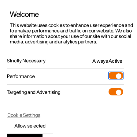
Welcome
Polestar 2
Particuliere aanbiedingen
This website uses cookies to enhance user experience and
Handleiding
Videogalerij
Software-updates
to analyze performance and traffic on our website. We also
Polestar 3
Zakelijke aanbiedingen
share information about your use of our site with our social
media, advertising and analytics partners.
Polestar 4
Uit voorraad
Klimaat
Polestar 5
Stel je Polestar samen
Locaties
Strictly Necessary
Always Active
Polestar 2 - 2021
Occasions
Servicelocaties
Webshop
Performance
Ontdek de Polestar 2
Boek een proefrit
Eigendom
Meer
Targeting and Advertising
Boek een proefrit
Ontdek de Polestar 3
Ontdek de Polestar 4
Extra's
Opladen
Luchtverdeling
Tijdelijk voordeel
Boek een proefrit
Boek een proefrit
Additionals
Support
(Opent in een nieuw venster)
Cookie Settings
Beschikbare auto’s
Tijdelijk voordeel
Tijdelijk voordeel
Experiences
Over Polestar
Allow selected
Luchtrecirculatie activeren en
Samenstellen
Beschikbare auto’s
Beschikbare auto’s
Ontdek de Polestar 5
Fleet
Duurzaamheid