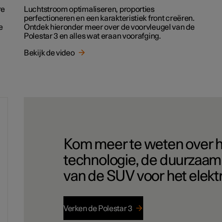
re
Luchtstroom optimaliseren, proporties
perfectioneren en een karakteristiek front creëren.
e
Ontdek hieronder meer over de voorvleugel van de
Polestar 3 en alles wat eraan voorafging.
Bekijk de video
Kom meer te weten over h
technologie, de duurzaamh
van de SUV voor het elektr
Verken de Polestar 3