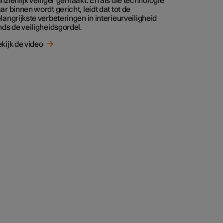
nzienlijk veiliger gemaakt. En als die technologie
ar binnen wordt gericht, leidt dat tot de
langrijkste verbeteringen in interieurveiligheid
nds de veiligheidsgordel.
kijk de video