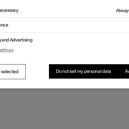
 Necessary
Always
ance
g and Advertising
ettings
Do not sell my personal data
Ac
 selected