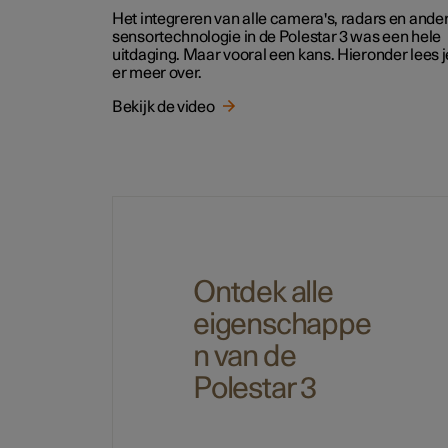
Het integreren van alle camera's, radars en ande
sensortechnologie in de Polestar 3 was een hele
uitdaging. Maar vooral een kans. Hieronder lees j
er meer over.
Bekijk de video
Ontdek alle
eigenschappe
n van de
Polestar 3