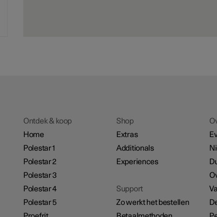
Ontdek & koop
Shop
O
Home
Extras
E
Polestar 1
Additionals
N
Polestar 2
Experiences
D
Polestar 3
Ov
Polestar 4
Support
Va
Polestar 5
Zo werkt het bestellen
De
Proefrit
Betaalmethoden
Pe