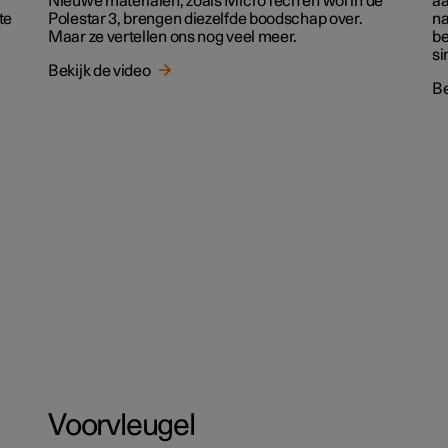
Nieuwe materialen, zoals MicroTech en wol in de
aa
te
Polestar 3, brengen diezelfde boodschap over.
na
Maar ze vertellen ons nog veel meer.
be
si
Bekijk de video
Be
Voorvleugel