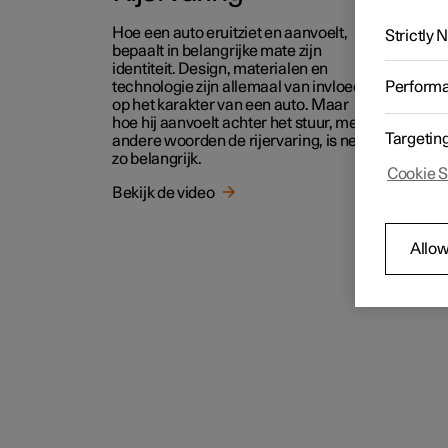
Hoe een auto eruitziet en aanvoelt,
Strictly
bepaalt in belangrijke mate zijn
identiteit. Design, materialen en
Perform
technologie zijn allemaal van invloed
op het karakter van een auto. Maar
hoe hij aanvoelt achter het stuur, met
Targetin
andere woorden de rijervaring, is net
zo belangrijk.
Cookie S
Bekijk de video
Allow