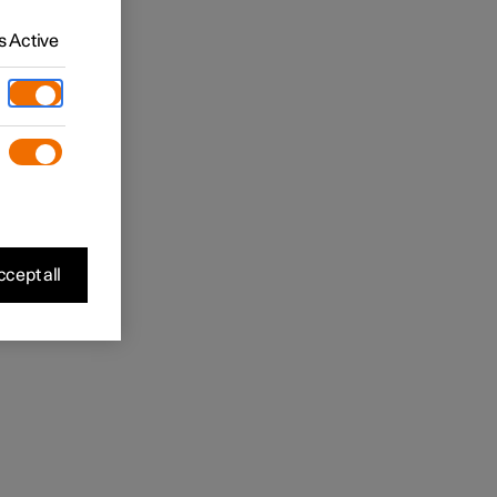
 Active
cept all