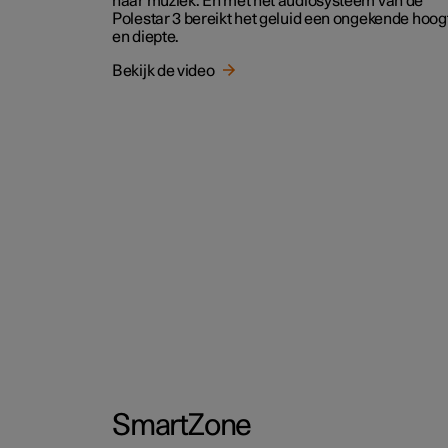
naar muziek. En met het audiosysteem van de
Polestar 3 bereikt het geluid een ongekende hoog
en diepte.
Bekijk de video
SmartZone