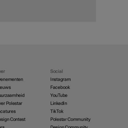
ver
Social
venementen
Instagram
ieuws
Facebook
uurzaamheid
YouTube
er Polestar
LinkedIn
catures
TikTok
sign Contest
Polestar Community
rs
Design Community