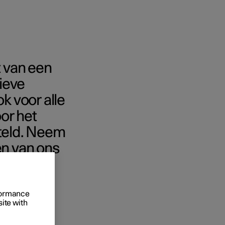
t van een
ieve
k voor alle
or het
 het bestellen
steld. Neem
ringsopties
en van ons
rformance
site with