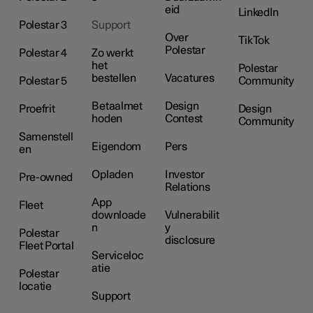
eid
LinkedIn
Polestar 3
Support
Over
TikTok
Polestar
Polestar 4
Zo werkt
het
Polestar
bestellen
Vacatures
Polestar 5
Community
Betaalmet
Design
Proefrit
Design
hoden
Contest
Community
Samenstell
Eigendom
Pers
en
Opladen
Investor
Pre-owned
Relations
App
Fleet
downloade
Vulnerabilit
n
y
Polestar
disclosure
Fleet Portal
Serviceloc
atie
Polestar
locatie
Support