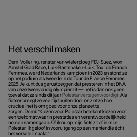
Het verschil maken
Demi Vollering,
renster van wielerploeg FDJ-Suez, w
on
Amstel Gold Race, Luik-Bastenaken-Luik, Tour de France
Femmes, werd Nederlands kampioen in 2023 en stond ze
op het podium als tweede in
de Tour de France Femmes
2025.
Je kunt dus gerust zeggen dat presteren in het DNA
van deze tweevoudig olympiër zit — het is dan ook geen
toeval dat ze sinds dit jaar
Polestar vertegenwoordigt
. Als
fietser brengt ze veel tijd buiten door en ziet ze hoe
cruciaal het is om goed voor onze planeet te
zorgen. Demi: "Kiezen voor Polestar betekent kiezen voor
een toekomst waarin prestaties en verantwoordelijkheid
nemen samengaan.
Of ik nu op mijn fiets zit of in mijn
Polestar, ik geloof in vooruitgang op een manier die écht
het verschil maakt.
"