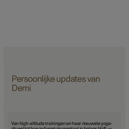
Persoonlijke updates van
Demi
Van high-altitude trainingen en haar nieuwste yoga-
ritueel tot hoe ze fysiek én mentaal in balans blijft —