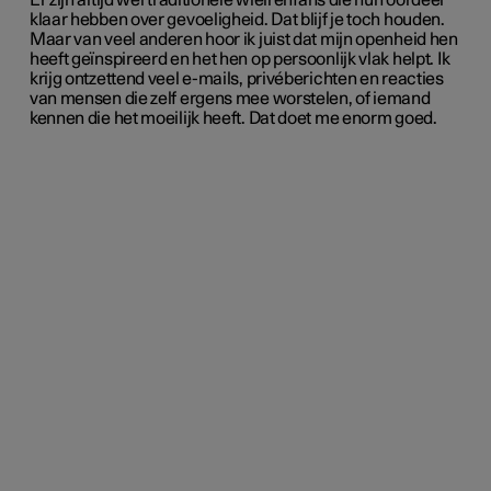
Er zijn altijd wel traditionele wielrenfans die hun oordeel
klaar hebben over gevoeligheid. Dat blijf je toch houden.
Maar van veel anderen hoor ik juist dat mijn openheid hen
heeft geïnspireerd en het hen op persoonlijk vlak helpt. Ik
krijg ontzettend veel e-mails, privéberichten en reacties
van mensen die zelf ergens mee worstelen, of iemand
kennen die het moeilijk heeft. Dat doet me enorm goed.