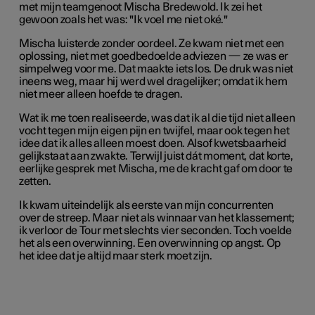
met mijn teamgenoot Mischa Bredewold. Ik zei het
gewoon zoals het was: "Ik voel me niet oké."
Mischa luisterde zonder oordeel. Ze kwam niet met een
oplossing, niet met goedbedoelde adviezen — ze was er
simpelweg voor me. Dat maakte iets los. De druk was niet
ineens weg, maar hij werd wel dragelijker; omdat ik hem
niet meer alleen hoefde te dragen.
Wat ik me toen realiseerde, was dat ik al die tijd niet alleen
vocht tegen mijn eigen pijn en twijfel, maar ook tegen het
idee dat ik alles alleen moest doen. Alsof kwetsbaarheid
gelijkstaat aan zwakte. Terwijl juist dát moment, dat korte,
eerlijke gesprek met Mischa, me de kracht gaf om door te
zetten.
Ik kwam uiteindelijk als eerste van mijn concurrenten
over de streep. Maar niet als winnaar van het klassement;
ik verloor de Tour met slechts vier seconden. Toch voelde
het als een overwinning. Een overwinning op angst. Op
het idee dat je altijd maar sterk moet zijn.