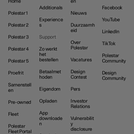
Home
en
Additionals
Facebook
Polestar 1
Nieuws
Experience
YouTube
Polestar 2
s
Duurzaamh
eid
LinkedIn
Polestar 3
Support
Over
TikTok
Polestar
Polestar 4
Zo werkt
het
Polestar
bestellen
Vacatures
Polestar 5
Community
Betaalmet
Design
Proefrit
Design
hoden
Contest
Community
Samenstell
Eigendom
Pers
en
Opladen
Investor
Pre-owned
Relations
App
Fleet
downloade
Vulnerabilit
n
y
Polestar
disclosure
Fleet Portal