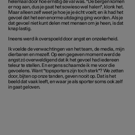
helemaal door hoe ernstig de val was. "De bergen komen
er nog aan, dus je gaat het sowieso wel halen", klonk het.
Maar alleen zelf weet je hoe je je écht voelt; en ik had het
gevoel dat het een enorme uitdaging ging worden. Als je
dat gevoel niet kunt delen met mensen om je heen, is dat
knap lastig.
Ineens werd ik overspoeld door angst en onzekerheid.
Ik voelde de verwachtingen van het team, de media, mijn
dierbaren en mezelf. Op een gegeven moment werd de
angst zó overweldigend dat ik het gevoel had iedereen
teleur te stellen. En ergens schaamde ik me voor die
gevoelens. Want "topsporters zijn toch sterk"? We zetten
door, bijten op onze tanden, geven nooit op. Dat is het
beeld dat vaak leeft, en waar je als sporter soms ook zelf
in gaat geloven.