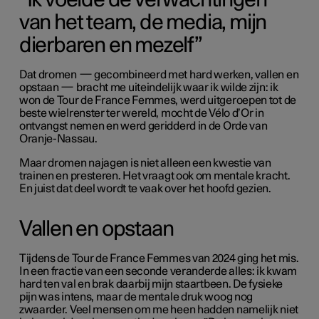
“Ik voelde de verwachtingen
van het team, de media, mijn
dierbaren en mezelf”
Dat dromen — gecombineerd met hard werken, vallen en
opstaan — bracht me uiteindelijk waar ik wilde zijn: ik
won de Tour de France Femmes, werd uitgeroepen tot de
beste wielrenster ter wereld, mocht de Vélo d’Or in
ontvangst nemen en werd geridderd in de Orde van
Oranje-Nassau.
Maar dromen najagen is niet alleen een kwestie van
trainen en presteren. Het vraagt ook om mentale kracht.
En juist dat deel wordt te vaak over het hoofd gezien.
Vallen en opstaan
Tijdens de Tour de France Femmes van 2024 ging het mis.
In een fractie van een seconde veranderde alles: ik kwam
hard ten val en brak daarbij mijn staartbeen. De fysieke
pijn was intens, maar de mentale druk woog nog
zwaarder. Veel mensen om me heen hadden namelijk niet