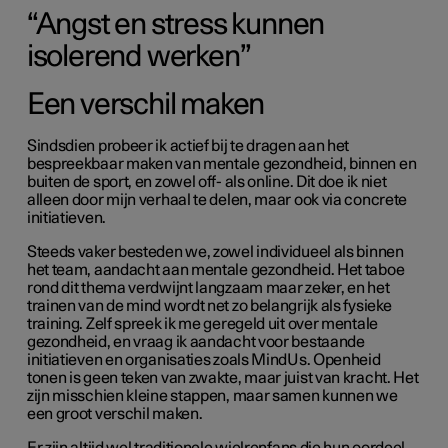
“Angst en stress kunnen
isolerend werken”
Een verschil maken
Sindsdien probeer ik actief bij te dragen aan het
bespreekbaar maken van mentale gezondheid, binnen en
buiten de sport, en zowel off- als online. Dit doe ik niet
alleen door mijn verhaal te delen, maar ook via concrete
initiatieven.
Steeds vaker besteden we, zowel individueel als binnen
het team, aandacht aan mentale gezondheid. Het taboe
rond dit thema verdwijnt langzaam maar zeker, en het
trainen van de mind wordt net zo belangrijk als fysieke
training. Zelf spreek ik me geregeld uit over mentale
gezondheid, en vraag ik aandacht voor bestaande
initiatieven en organisaties zoals MindUs. Openheid
tonen is geen teken van zwakte, maar juist van kracht. Het
zijn misschien kleine stappen, maar samen kunnen we
een groot verschil maken.